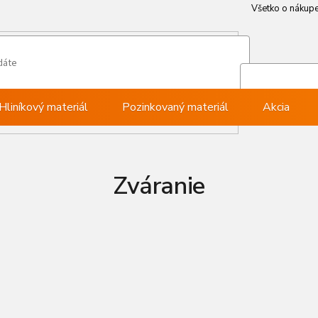
Všetko o nákup
Všetko o nákup
Môj ú
Pri
Hliníkový materiál
Pozinkovaný materiál
Akcia
Zváranie