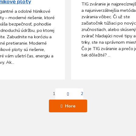
iníkové ploty
TIG zváranie je najprecíznejš
a najuniverzálnejšia metóda
gantné a odolné hliníkové
zvárania vôbec. Či už ste
ty – moderné riešenie, ktoré
začiatočník túžiaci po nový
náša bezpečnosť, pohodlie
zručnostiach, alebo skúsen
ednoduchú údržbu, po ktorej
zvárač hľadajúci nové tipy a
ite. Zabudnite na koróziu a
triky, ste na správnom mies
né pretieranie. Moderné
Čo je TIG zváranie a prečo j
níkové ploty sú riešenie,
tak dôležité? ...
ré vám ušetrí čas, energiu a
vy. Ak...
S
1
2
t
r
O
á
Hore
v
n
l
k
á
o
d
v
a
a