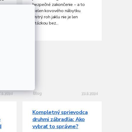
bezpečné zakončenie – a to
nielen kovového nábytku.
me,
Ostrý roh jaklu nie je len
ná
otázkou bez...
Blog
.8.2024
23.8.2024
Kompletný sprievodca
é
druhmi zábradlia: Ako
d
vybrať to správne?