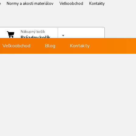
e
Normy a akosti materiálov
Veľkoobchod
Kontakty
e
Normy a akosti materiálov
Veľkoobchod
Kontakty
čet
Nákupný košík
hlásiť sa
Prázdny košík
Veľkoobchod
Blog
Kontakty