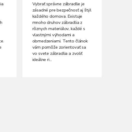
ia
Vybrať správne zábradlie je
zásadné pre bezpečnosť aj štýl
každého domova. Existuje
ch
mnoho druhov zábradlia z
ý
rôznych materiálov, každé s
vlastnými výhodami a
te.
obmedzeniami. Tento článok
e
vám pomôže zorientovať sa
vo svete zábradlia a zvoliť
ideálne ri...