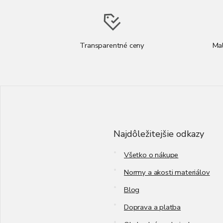
Transparentné ceny
Ma
Z
á
p
ä
t
Najdôležitejšie odkazy
i
e
Všetko o nákupe
Normy a akosti materiálov
Blog
Doprava a platba