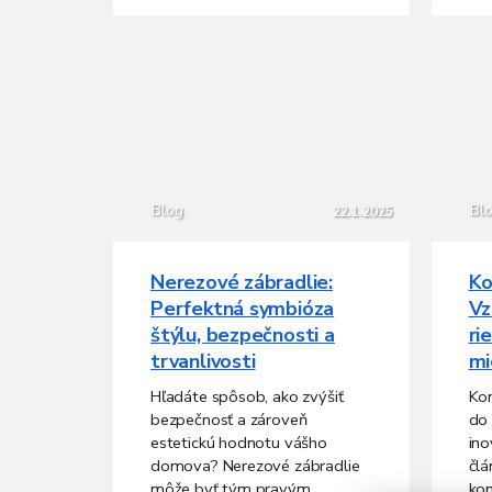
Blog
Bl
22.1.2025
Nerezové zábradlie:
Ko
Perfektná symbióza
Vz
štýlu, bezpečnosti a
ri
trvanlivosti
mi
Hľadáte spôsob, ako zvýšiť
Kon
bezpečnosť a zároveň
do 
estetickú hodnotu vášho
ino
domova? Nerezové zábradlie
člá
môže byť tým pravým
kon