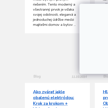
riešením. Tento moderný a
výh
všestranný prvok je vďaka
kon
svojej odolnosti, elegancii a
vyz
jednoduchej údržbe medzi
sch
majiteľmi domov a bytov ...
jed.
Blog
Bl
11.10.2024
Ako zvárať jakle
Hľ
obalenú elektródou:
pr
Krok za krokom +
Ob