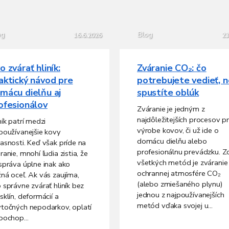
og
Blog
16.6.2026
23
o zvárať hliník:
Zváranie CO₂: čo
aktický návod pre
potrebujete vedieť, 
mácu dielňu aj
spustíte oblúk
ofesionálov
Zváranie je jedným z
najdôležitejších procesov pr
ník patrí medzi
výrobe kovov, či už ide o
používanejšie kovy
domácu dielňu alebo
asnosti. Keď však príde na
profesionálnu prevádzku. Z
ranie, mnohí ľudia zistia, že
všetkých metód je zváranie
správa úplne inak ako
ochrannej atmosfére CO₂
ná oceľ. Ak vás zaujíma,
(alebo zmiešaného plynu)
 správne zvárať hliník bez
jednou z najpoužívanejších
sklín, deformácií a
metód vďaka svojej u...
točných nepodarkov, oplatí
pochop...