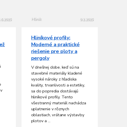
Hlinik
.6.2025
9.2.2025
Hliníkové profily:
než
Moderné a praktické
riešenie pre ploty a
pergoly
i
V dnešnej dobe, keď sú na
stavebné materiály kladené
vysoké nároky z hľadiska
o
kvality, trvanlivosti a estetiky,
 v
sa do popredia dostávajú
hliníkové profily. Tento
všestranný materiál nachádza
uplatnenie v rôznych
oblastiach, vrátane výstavby
plotov a ...