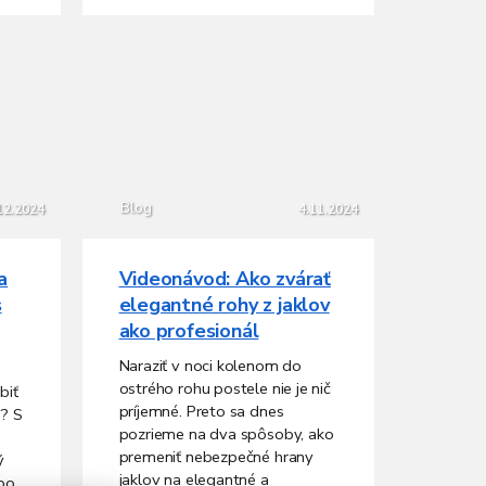
Blog
12.2024
4.11.2024
a
Videonávod: Ako zvárať
s
elegantné rohy z jaklov
ako profesionál
Naraziť v noci kolenom do
ostrého rohu postele nie je nič
biť
príjemné. Preto sa dnes
á? S
pozrieme na dva spôsoby, ako
premeniť nebezpečné hrany
ý
jaklov na elegantné a
ebo