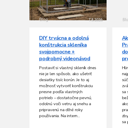
Blog
Bl
7.8.2026
DIY trvácna a odolná
Ak
konštrukcia skleníka
Pr
svojpomocne +
do
podrobný videonávod
pr
Postaviť si vlastný skleník dnes
Hli
nie je len spôsob, ako ušetriť
naj
desiatky tisíc korún. Je to aj
súč
možnosť vytvoriť konštrukciu
zvá
presne podľa vlastných
sa 
potrieb – dostatočne pevnú,
bež
odolnú voči vetru aj snehu a
ako
pripravenú na dlhé roky
pra
používania. Na intern...
zby
sa 