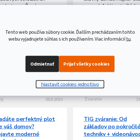
l
od a typov. Čo sú
remeselník. V tomto článku
á
zolové schodiská a ako
vám krok za krokom ukáže
n
erajú? Princíp konzolového
ako vyrobiť priemyselné ok
k
odiska spočíva v tom, že
zváraním jokloviny.Ak sa...
o
Tento web používa súbory cookie. Ďalším prechádzaním tohto
..
v
webu vyjadrujete súhlas s ich používaním. Viac informácií
tu
.
Odmietnuť
Prijať všetky cookies
Nastaviť cookies jednotlivo
og
Zvaranie
30.8.2024
27
adáte perfektný plot
TIG zváranie: Od
e váš domov?
základov po pokročil
javte moderné
techniky + videonávo