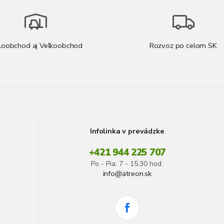
n
c
i
i
e
e
p
r
loobchod aj Veľkoobchod
Rozvoz po celom SK
v
k
y
v
ý
p
i
s
u
Infolinka v prevádzke
+421 944 225 707
Po - Pia: 7 - 15:30 hod.
info@atreon.sk