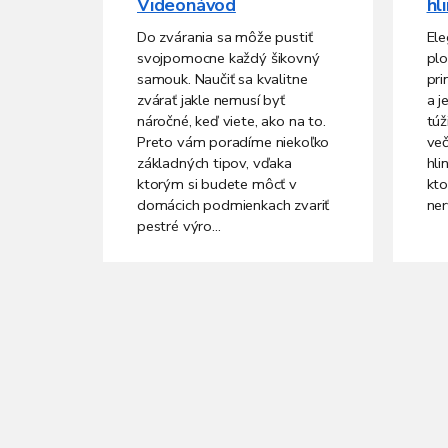
Videonávod
hl
Do zvárania sa môže pustiť
Ele
svojpomocne každý šikovný
plo
samouk. Naučiť sa kvalitne
pri
zvárať jakle nemusí byť
a j
náročné, keď viete, ako na to.
túž
Preto vám poradíme niekoľko
več
základných tipov, vďaka
hli
ktorým si budete môcť v
kto
domácich podmienkach zvariť
ner
pestré výro...