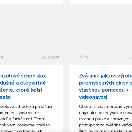
og
Blog
10.12.2024
4.
nzolové schodisko:
Zváranie jaklov: výrob
dušné a elegantné
priemyselných okien 
ešenie, ktoré šetrí
vlastnou pomocou +
V
esto
videonávod
ý
p
zolové schodiská prinášajú
Chcete si vlastnoručne vyro
i
interiéru svieži vietor
originálne priemyselné okn
s
vácií a funkčnosti. Tento
trochou praxe a správnym
č
nok vám poskytne prehľad
postupom to zvládne každ
zolových schodísk, ich
šikovný domáci majster al