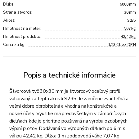
6000 mm
Dĺžka
:
30 mm
Strana štvorca
:
S235
Akosť
:
7,07 kg
Hmotnosť na meter
:
42,42 kg
Hmotnosť produktu
:
1,23 € bez DPH
Cena za kg
:
Popis a technické informácie
Štvorcová tyč 30x30 mm je štvorcový oceľový profil
valcovaný za tepla akosti S235. Je zaručene zvariteľná a
veľmi dobre obrobiteľná a vhodná na konštrukčné a
nosné účely. Využitie má predovšetkým v zámočníckych
dielňach, kde je prioritne používaná na výrobu ozdobných
výplní plotov. Dodávaná vo výrobných dĺžkach po 6 m s
váhou 42,42 kg. Dĺžka 1 m zodpovedá váhe 7,07 kg.