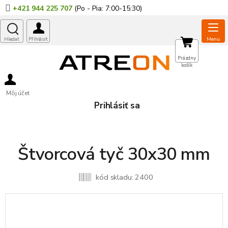
Prejsť
+421 944 225 707
na
obsah
NÁKUPNÝ
Prázdny
košík
KOŠÍK
Môj účet
Prihlásiť sa
Štvorcová tyč 30x30 mm
kód skladu:
2400