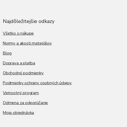
Z
á
p
ä
Najdôležitejšie odkazy
t
i
Všetko o nákupe
e
Normy a akosti materiálov
Blog
Doprava a platba
Obchodné podmienky
Podmienky ochrany osobných údajov
Vernostný program
Odmena za odporúčanie
Moja objednávka