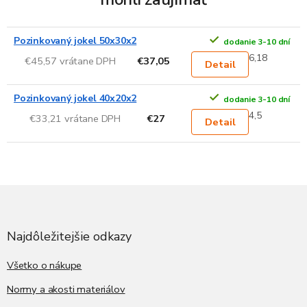
Pozinkovaný jokel 50x30x2
dodanie 3-10 dní
6,18
€45,57 vrátane DPH
€37,05
Detail
Pozinkovaný jokel 40x20x2
dodanie 3-10 dní
4,5
€33,21 vrátane DPH
€27
Detail
Z
á
p
ä
Najdôležitejšie odkazy
t
i
Všetko o nákupe
e
Normy a akosti materiálov