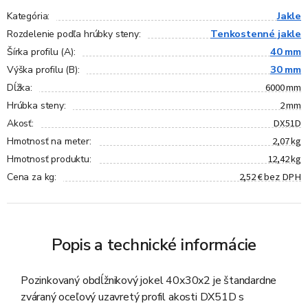
Jakle
Kategória
:
Tenkostenné jakle
Rozdelenie podľa hrúbky steny
:
40 mm
Šírka profilu (A)
:
30 mm
Výška profilu (B)
:
6000 mm
Dĺžka
:
2 mm
Hrúbka steny
:
DX51D
Akosť
:
2,07 kg
Hmotnosť na meter
:
12,42 kg
Hmotnosť produktu
:
2,52 € bez DPH
Cena za kg
:
Popis a technické informácie
Pozinkovaný obdĺžnikový jokel 40x30x2 je štandardne
zváraný oceľový uzavretý profil akosti DX51D s