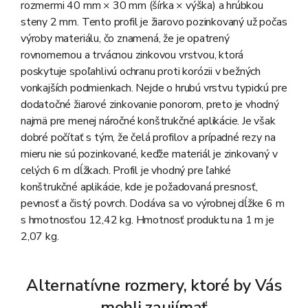
rozmermi 40 mm × 30 mm (šírka × výška) a hrúbkou
steny 2 mm. Tento profil je žiarovo pozinkovaný už počas
výroby materiálu, čo znamená, že je opatrený
rovnomernou a trvácnou zinkovou vrstvou, ktorá
poskytuje spoľahlivú ochranu proti korózii v bežných
vonkajších podmienkach. Nejde o hrubú vrstvu typickú pre
dodatočné žiarové zinkovanie ponorom, preto je vhodný
najmä pre menej náročné konštrukčné aplikácie. Je však
dobré počítať s tým, že čelá profilov a prípadné rezy na
mieru nie sú pozinkované, keďže materiál je zinkovaný v
celých 6 m dĺžkach. Profil je vhodný pre ľahké
konštrukčné aplikácie, kde je požadovaná presnosť,
pevnosť a čistý povrch. Dodáva sa vo výrobnej dĺžke 6 m
s hmotnosťou 12,42 kg. Hmotnosť produktu na 1 m je
2,07 kg.
Alternatívne rozmery, ktoré by Vás
mohli zaujímať