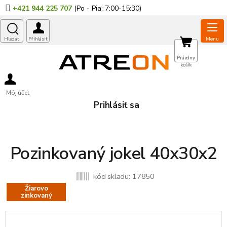
Prejsť
+421 944 225 707
na
obsah
NÁKUPNÝ
Prázdny
košík
KOŠÍK
Môj účet
Prihlásiť sa
Pozinkovaný jokel 40x30x2
kód skladu:
17850
Žiarovo
zinkovaný