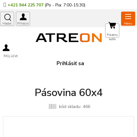
Prejsť
+421 944 225 707
na
obsah
NÁKUPNÝ
Prázdny
košík
KOŠÍK
Môj účet
Prihlásiť sa
Pásovina 60x4
kód skladu:
466