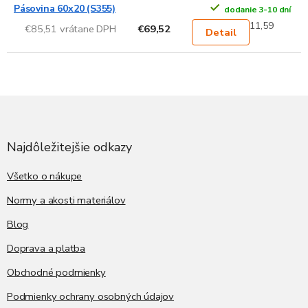
Pásovina 60x20 (S355)
dodanie 3-10 dní
11,59
€85,51 vrátane DPH
€69,52
Detail
Z
á
p
ä
Najdôležitejšie odkazy
t
i
Všetko o nákupe
e
Normy a akosti materiálov
Blog
Doprava a platba
Obchodné podmienky
Podmienky ochrany osobných údajov