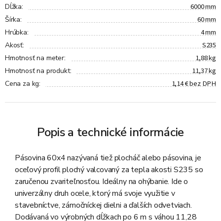
6000 mm
Dĺžka
:
60 mm
Šírka
:
4 mm
Hrúbka
:
S235
Akosť
:
1,88 kg
Hmotnosť na meter
:
11,37 kg
Hmotnosť na produkt
:
1,14 € bez DPH
Cena za kg
:
Popis a technické informácie
Pásovina 60x4 nazývaná tiež plocháč alebo pásovina, je
oceľový profil plochý valcovaný za tepla akosti S235 so
zaručenou zvariteľnosťou. Ideálny na ohýbanie. Ide o
univerzálny druh ocele, ktorý má svoje využitie v
stavebníctve, zámočníckej dielni a ďalších odvetviach.
Dodávaná vo výrobných dĺžkach po 6 m s váhou 11,28