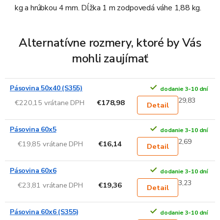
kg a hrúbkou 4 mm. Dĺžka 1 m zodpovedá váhe 1,88 kg.
Alternatívne rozmery, ktoré by Vás
mohli zaujímať
Pásovina 50x40 (S355)
dodanie 3-10 dní
29,83
€220,15 vrátane DPH
€178,98
Detail
Pásovina 60x5
dodanie 3-10 dní
2,69
€19,85 vrátane DPH
€16,14
Detail
Pásovina 60x6
dodanie 3-10 dní
3,23
€23,81 vrátane DPH
€19,36
Detail
Pásovina 60x6 (S355)
dodanie 3-10 dní