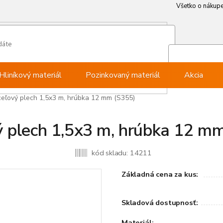
Všetko o nákup
Všetko o nákup
Môj ú
Pri
Hliníkový materiál
Pozinkovaný materiál
Akcia
eľový plech 1,5x3 m, hrúbka 12 mm (S355)
 plech 1,5x3 m, hrúbka 12 m
kód skladu:
14211
Základná cena za kus:
Skladová dostupnosť:
Materiál: