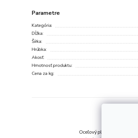
Parametre
Kategória
:
Dĺžka
:
Šírka
:
Hrúbka
:
Akosť
:
Hmotnosť produktu
:
Cena za kg
:
Oceľový plech 1,5x3 m, hrú