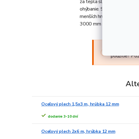
za tepla slúži ako východisk
ohýbanie. Spektrum jeho využ
menších hrúbok, ohýbaných 
3000 mm s hrúbkou 12 mm 
Viete, že ten
použitie? Poz
Alt
Oceľový plech 1,5x3 m, hrúbka 12 mm
dodanie 3-10 dní
Oceľový plech 2x6 m, hrúbka 12 mm