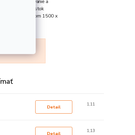
na zváranie, lisovanie a
znych druhov súčiastok
tabuliach s rozmerom 1500 x
hodná na bežné
ímať
1,11
Detail
1,13
Detail