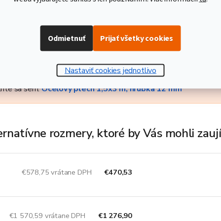
ový polotovar na ďalšie spracovanie. Je dobre tvarovateľný, vhodný 
itia je veľmi široké. Tieto plechy sú vhodné na výrobu strojov, rô
profilov, až po výrobu mostných nosníkov. Dodávané sú po celých 
Odmietnuť
Prijať všetky cookies
a váhou 423,9 kg.
Nastaviť cookies jednotlivo
to produkt vám môžeme ponúknuť aj v základnej akosti, ktorá je v
rite sa sem:
Oceľový plech 1,5x3 m, hrúbka 12 mm
ernatívne rozmery, ktoré by Vás mohli zauj
€578,75 vrátane DPH
€470,53
€1 570,59 vrátane DPH
€1 276,90