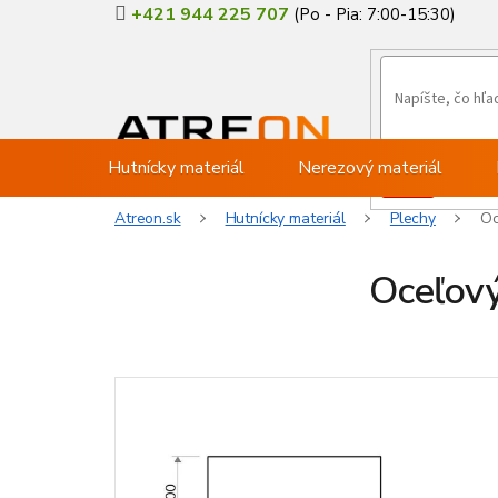
Prejsť
+421 944 225 707
na
obsah
Hutnícky materiál
Nerezový materiál
Atreon.sk
Hutnícky materiál
Plechy
Oc
Oceľový