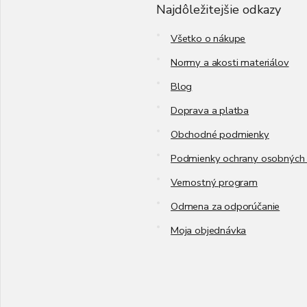
t
Najdôležitejšie odkazy
i
e
Všetko o nákupe
Normy a akosti materiálov
Blog
Doprava a platba
Obchodné podmienky
Podmienky ochrany osobných 
Vernostný program
Odmena za odporúčanie
Moja objednávka