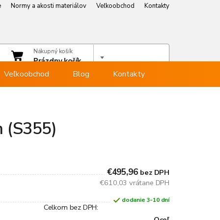
e
Normy a akosti materiálov
Veľkoobchod
Kontakty
e
Normy a akosti materiálov
Veľkoobchod
Kontakty
čet
Nákupný košík
hlásiť sa
Prázdny košík
Veľkoobchod
Blog
Kontakty
m (S355)
€495,96
bez DPH
€610,03 vrátane DPH
dodanie 3-10 dní
Celkom bez DPH:
Oceľ