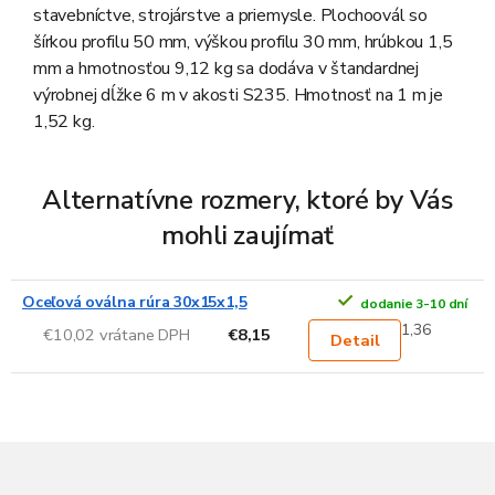
stavebníctve, strojárstve a priemysle. Plochoovál so
šírkou profilu 50 mm, výškou profilu 30 mm, hrúbkou 1,5
mm a hmotnosťou 9,12 kg sa dodáva v štandardnej
výrobnej dĺžke 6 m v akosti S235. Hmotnosť na 1 m je
1,52 kg.
Alternatívne rozmery, ktoré by Vás
mohli zaujímať
Oceľová oválna rúra 30x15x1,5
dodanie 3-10 dní
1,36
€10,02 vrátane DPH
€8,15
Detail
Z
á