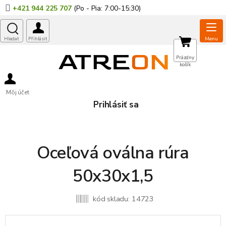
Prejsť
+421 944 225 707
na
obsah
NÁKUPNÝ
Prázdny
košík
KOŠÍK
Môj účet
Prihlásiť sa
Oceľová oválna rúra
50x30x1,5
kód skladu:
14723