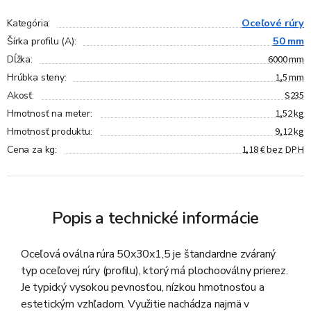
Oceľové rúry
Kategória
:
50 mm
Šírka profilu (A)
:
6000 mm
Dĺžka
:
1,5 mm
Hrúbka steny
:
S235
Akosť
:
1,52 kg
Hmotnosť na meter
:
9,12 kg
Hmotnosť produktu
:
1,18 € bez DPH
Cena za kg
:
Popis a technické informácie
Oceľová oválna rúra 50x30x1,5 je štandardne zváraný
typ oceľovej rúry (profilu), ktorý má plochooválny prierez.
Je typický vysokou pevnosťou, nízkou hmotnosťou a
estetickým vzhľadom. Využitie nachádza najmä v