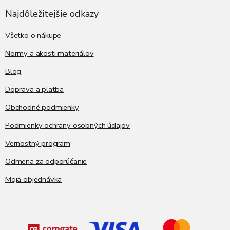
p
ä
Najdôležitejšie odkazy
t
i
Všetko o nákupe
e
Normy a akosti materiálov
Blog
Doprava a platba
Obchodné podmienky
Podmienky ochrany osobných údajov
Vernostný program
Odmena za odporúčanie
Moja objednávka