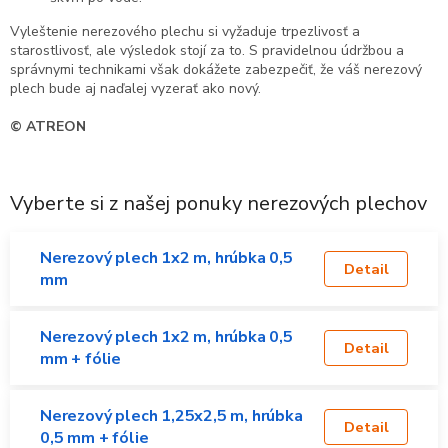
Vyleštenie nerezového plechu si vyžaduje trpezlivosť a
starostlivosť, ale výsledok stojí za to. S pravidelnou údržbou a
správnymi technikami však dokážete zabezpečiť, že váš nerezový
plech bude aj naďalej vyzerať ako nový.
© ATREON
Vyberte si z našej ponuky nerezových plechov
Nerezový plech 1x2 m, hrúbka 0,5
Detail
mm
Nerezový plech 1x2 m, hrúbka 0,5
Detail
mm + fólie
Nerezový plech 1,25x2,5 m, hrúbka
Detail
0,5 mm + fólie