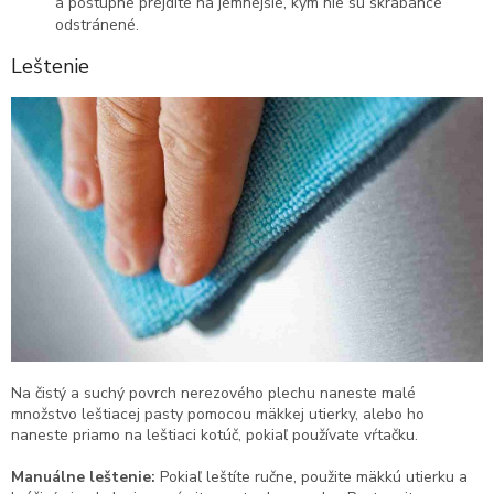
a postupne prejdite na jemnejšie, kým nie sú škrabance
odstránené.
Leštenie
Na čistý a suchý povrch nerezového plechu naneste malé
množstvo leštiacej pasty pomocou mäkkej utierky, alebo ho
naneste priamo na leštiaci kotúč, pokiaľ používate vŕtačku.
Manuálne leštenie:
Pokiaľ leštíte ručne, použite mäkkú utierku a