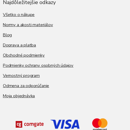
ä
Najdôležitejšie odkazy
t
i
Všetko o nákupe
e
Normy a akosti materiálov
Blog
Doprava a platba
Obchodné podmienky
Podmienky ochrany osobných údajov
Vernostný program
Odmena za odporúčanie
Moja objednávka