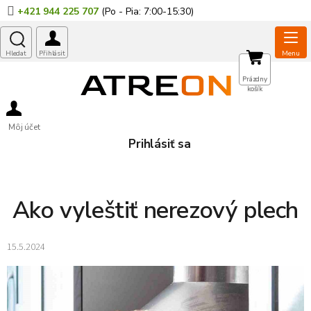
Prejsť
+421 944 225 707
na
obsah
NÁKUPNÝ
Prázdny
košík
KOŠÍK
Môj účet
Prihlásiť sa
Ako vyleštiť nerezový plech
15.5.2024