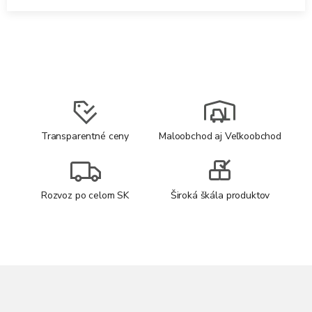
Transparentné ceny
Maloobchod aj Veľkoobchod
Rozvoz po celom SK
Široká škála produktov
Z
á
p