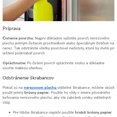
Príprava
Čistenie povrchu:
Najprv dôkladne vyčistite povrch nerezového
plechu jemným čistiacim prostriedkom alebo špeciálnym čističom na
nerez. Tak odstránite všetky povrchové nečistoty, ktoré by mohli pri
leštení poškriabať povrch.
Opláchnutie:
Po čistení povrch opláchnite vodou a dôkladne
osušte mäkkou utierkou.
Odstránenie škrabancov
Pokiaľ sú na
nerezovom plechu
viditeľné škrabance, môžete skúsiť
použiť jemný
brúsny papier.
Použite ho vždy v smere pôvodného
kefovania nerezového plechu, aby ste zabránili vzniku viditeľných
stôp.
Pre hlbšie škrabance najskôr použite
hrubší brúsny papier