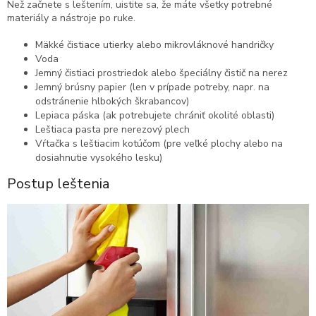
Než začnete s leštením, uistite sa, že máte všetky potrebné
materiály a nástroje po ruke.
Mäkké čistiace utierky alebo mikrovláknové handričky
Voda
Jemný čistiaci prostriedok alebo špeciálny čistič na nerez
Jemný brúsny papier (len v prípade potreby, napr. na
odstránenie hlbokých škrabancov)
Lepiaca páska (ak potrebujete chrániť okolité oblasti)
Leštiaca pasta pre nerezový plech
Vŕtačka s leštiacim kotúčom (pre veľké plochy alebo na
dosiahnutie vysokého lesku)
Postup leštenia