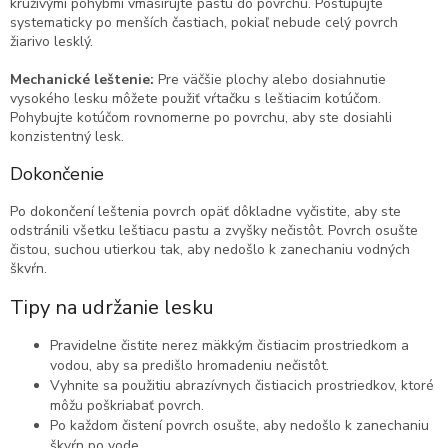
krúživými pohybmi vmasírujte pastu do povrchu. Postupujte
systematicky po menších častiach, pokiaľ nebude celý povrch
žiarivo lesklý.
Mechanické leštenie:
Pre väčšie plochy alebo dosiahnutie
vysokého lesku môžete použiť vŕtačku s leštiacim kotúčom.
Pohybujte kotúčom rovnomerne po povrchu, aby ste dosiahli
konzistentný lesk.
Dokončenie
Po dokončení leštenia povrch opäť dôkladne vyčistite, aby ste
odstránili všetku leštiacu pastu a zvyšky nečistôt. Povrch osušte
čistou, suchou utierkou tak, aby nedošlo k zanechaniu vodných
škvŕn.
Tipy na udržanie lesku
Pravidelne čistite nerez mäkkým čistiacim prostriedkom a
vodou, aby sa predišlo hromadeniu nečistôt.
Vyhnite sa použitiu abrazívnych čistiacich prostriedkov, ktoré
môžu poškriabať povrch.
Po každom čistení povrch osušte, aby nedošlo k zanechaniu
škvŕn po vode.