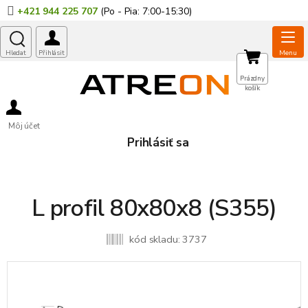
Prejsť
+421 944 225 707
na
obsah
NÁKUPNÝ
Prázdny
košík
KOŠÍK
Môj účet
Prihlásiť sa
L profil 80x80x8 (S355)
kód skladu:
3737