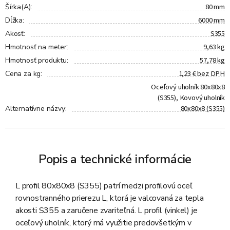
80 mm
Šírka(A)
:
6000 mm
Dĺžka
:
S355
Akosť
:
9,63 kg
Hmotnosť na meter
:
57,78 kg
Hmotnosť produktu
:
1,23 € bez DPH
Cena za kg
:
Oceľový uholník 80x80x8
(S355), Kovový uholník
80x80x8 (S355)
Alternatívne názvy
:
Popis a technické informácie
L profil 80x80x8 (S355) patrí medzi profilovú oceľ
rovnostranného prierezu L, ktorá je valcovaná za tepla
akosti S355 a zaručene zvariteľná. L profil (vinkel) je
oceľový uholník, ktorý má využitie predovšetkým v