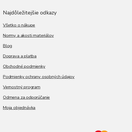
p
ä
Najdôležitejšie odkazy
t
i
Všetko o nákupe
e
Normy a akosti materiálov
Blog
Doprava a platba
Obchodné podmienky
Podmienky ochrany osobných údajov
Vernostný program
Odmena za odporúčanie
Moja objednávka