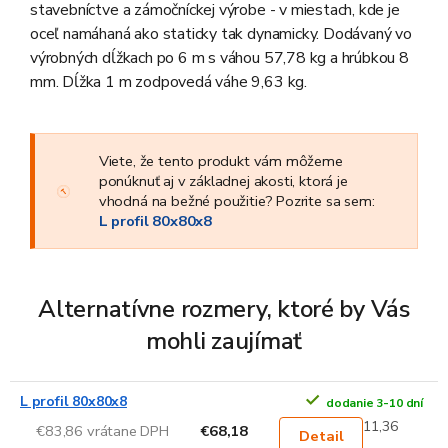
stavebníctve a zámočníckej výrobe - v miestach, kde je
oceľ namáhaná ako staticky tak dynamicky. Dodávaný vo
výrobných dĺžkach po 6 m s váhou 57,78 kg a hrúbkou 8
mm. Dĺžka 1 m zodpovedá váhe 9,63 kg.
Viete, že tento produkt vám môžeme
ponúknuť aj v základnej akosti, ktorá je
vhodná na bežné použitie? Pozrite sa sem:
L profil 80x80x8
Alternatívne rozmery, ktoré by Vás
mohli zaujímať
L profil 80x80x8
dodanie 3-10 dní
11,36
€83,86 vrátane DPH
€68,18
Detail