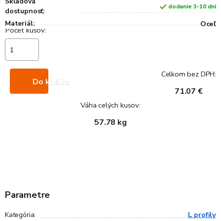
Skladová
dodanie 3-10 dní
dostupnosť:
Materiál:
Oceľ
Celkom bez DPH:
Do košíka
71.07 €
Váha celých kusov:
57.78 kg
Parametre
L profily
Kategória
: