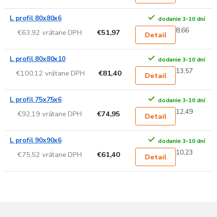
L profil 80x80x6
dodanie 3-10 dní
8,66
€63,92 vrátane DPH
€51,97
Detail
L profil 80x80x10
dodanie 3-10 dní
13,57
€100,12 vrátane DPH
€81,40
Detail
L profil 75x75x6
dodanie 3-10 dní
12,49
€92,19 vrátane DPH
€74,95
Detail
L profil 90x90x6
dodanie 3-10 dní
10,23
€75,52 vrátane DPH
€61,40
Detail
Z
á