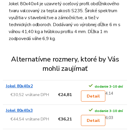
Jokel 80x40x4 je uzavretý oceľový profil obdĺžnikového
tvaru valcovaný za tepla akosti S235. Široké spektrum
využitia v stavebníctve a zámočníctve, a tiež v
technických odboroch. Dodávaný vo výrobnej dĺžke 6 m s
váhou 41,40 kg a hrúbkou profilu 4 mm. Dĺžka 1 m
zodpovedá váhe 6,9 kg.
Alternatívne rozmery, ktoré by Vás
mohli zaujímať
Jokel 80x40x2
dodanie 3-10 dní
4,14
€30,52 vrátane DPH
€24,81
Detail
Jokel 80x40x3
dodanie 3-10 dní
6,03
€44,54 vrátane DPH
€36,21
Detail