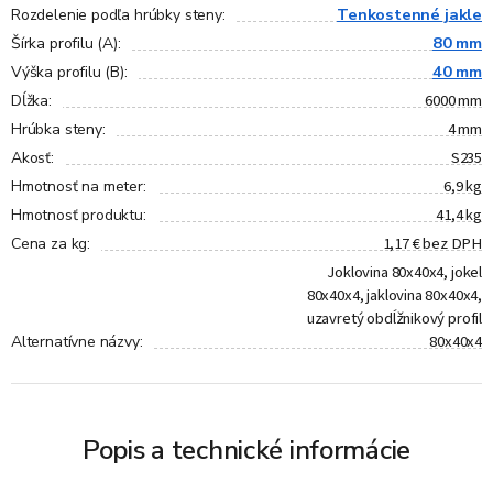
Tenkostenné jakle
Rozdelenie podľa hrúbky steny
:
80 mm
Šírka profilu (A)
:
40 mm
Výška profilu (B)
:
6000 mm
Dĺžka
:
4 mm
Hrúbka steny
:
S235
Akosť
:
6,9 kg
Hmotnosť na meter
:
41,4 kg
Hmotnosť produktu
:
1,17 € bez DPH
Cena za kg
:
Joklovina 80x40x4, jokel
80x40x4, jaklovina 80x40x4,
uzavretý obdĺžnikový profil
80x40x4
Alternatívne názvy
:
Popis a technické informácie