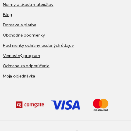
e
Normy a akosti materiálov
Blog
Doprava a platba
Obchodné podmienky
Podmienky ochrany osobných údajov
Vernostný program
Odmena za odporúčanie
Moja objednávka