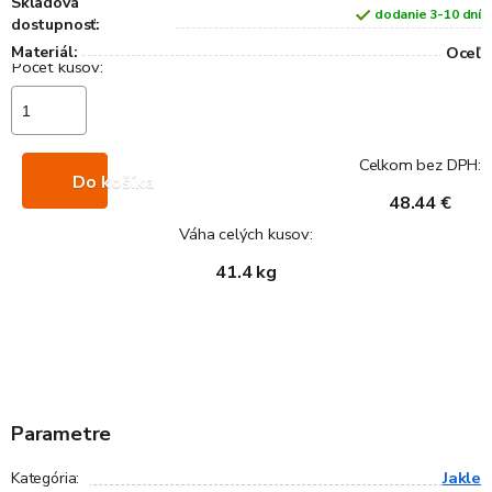
Skladová
dodanie 3-10 dní
dostupnosť:
Materiál:
Oceľ
Celkom bez DPH:
Do košíka
48.44 €
Váha celých kusov:
41.4 kg
Parametre
Jakle
Kategória
: