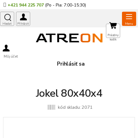
Prejsť
+421 944 225 707
na
obsah
NÁKUPNÝ
Prázdny
košík
KOŠÍK
Môj účet
Prihlásiť sa
Jokel 80x40x4
kód skladu:
2071