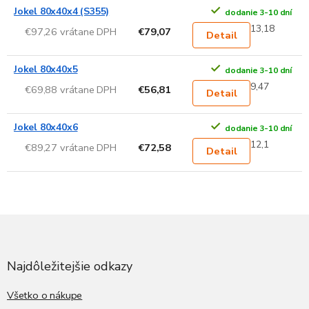
Jokel 80x40x4 (S355)
dodanie 3-10 dní
13,18
€97,26 vrátane DPH
€79,07
Detail
Jokel 80x40x5
dodanie 3-10 dní
9,47
€69,88 vrátane DPH
€56,81
Detail
Jokel 80x40x6
dodanie 3-10 dní
12,1
€89,27 vrátane DPH
€72,58
Detail
Z
á
p
ä
Najdôležitejšie odkazy
t
i
Všetko o nákupe