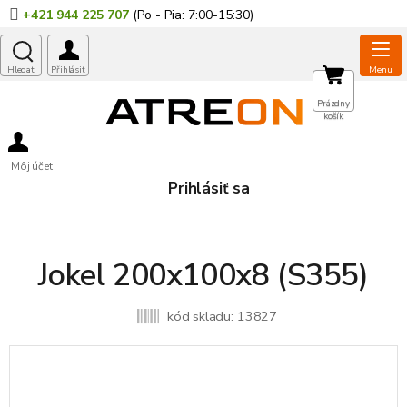
Prejsť
+421 944 225 707
na
obsah
NÁKUPNÝ
Prázdny
košík
KOŠÍK
Môj účet
Prihlásiť sa
Jokel 200x100x8 (S355)
kód skladu:
13827