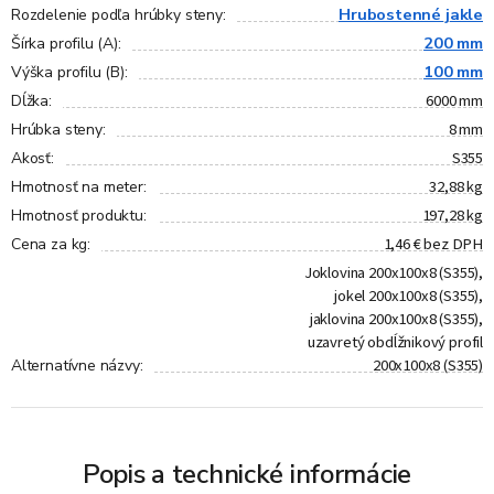
Hrubostenné jakle
Rozdelenie podľa hrúbky steny
:
200 mm
Šírka profilu (A)
:
100 mm
Výška profilu (B)
:
6000 mm
Dĺžka
:
8 mm
Hrúbka steny
:
S355
Akosť
:
32,88 kg
Hmotnosť na meter
:
197,28 kg
Hmotnosť produktu
:
1,46 € bez DPH
Cena za kg
:
Joklovina 200x100x8 (S355),
jokel 200x100x8 (S355),
jaklovina 200x100x8 (S355),
uzavretý obdĺžnikový profil
200x100x8 (S355)
Alternatívne názvy
:
Popis a technické informácie