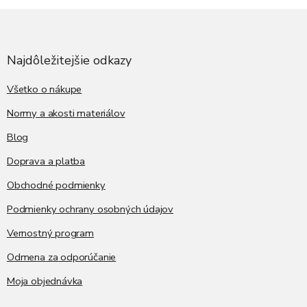
Z
á
p
ä
Najdôležitejšie odkazy
t
i
Všetko o nákupe
e
Normy a akosti materiálov
Blog
Doprava a platba
Obchodné podmienky
Podmienky ochrany osobných údajov
Vernostný program
Odmena za odporúčanie
Moja objednávka