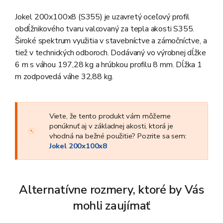
Jokel 200x100x8 (S355) je uzavretý oceľový profil
obdĺžnikového tvaru valcovaný za tepla akosti S355.
Široké spektrum využitia v stavebníctve a zámočníctve, a
tiež v technických odboroch. Dodávaný vo výrobnej dĺžke
6 m s váhou 197,28 kg a hrúbkou profilu 8 mm. Dĺžka 1
m zodpovedá váhe 32,88 kg.
Viete, že tento produkt vám môžeme
ponúknuť aj v základnej akosti, ktorá je
vhodná na bežné použitie? Pozrite sa sem:
Jokel 200x100x8
Alternatívne rozmery, ktoré by Vás
mohli zaujímať