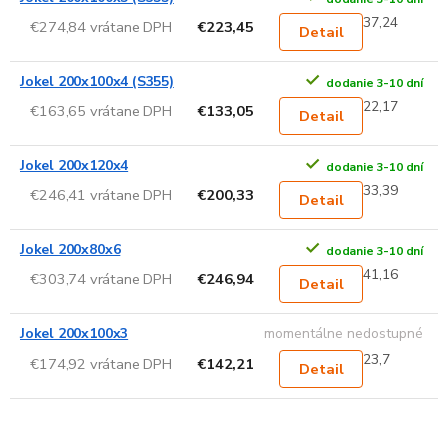
37,24
€274,84 vrátane DPH
€223,45
Detail
Jokel 200x100x4 (S355)
dodanie 3-10 dní
22,17
€163,65 vrátane DPH
€133,05
Detail
Jokel 200x120x4
dodanie 3-10 dní
33,39
€246,41 vrátane DPH
€200,33
Detail
Jokel 200x80x6
dodanie 3-10 dní
41,16
€303,74 vrátane DPH
€246,94
Detail
Jokel 200x100x3
momentálne nedostupné
23,7
€174,92 vrátane DPH
€142,21
Detail