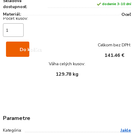
Skladová
dodanie 3-10 dní
dostupnosť:
Materiál:
Oceľ
Celkom bez DPH:
Do košíka
141.46 €
Váha celých kusov:
129.78 kg
Parametre
Jakle
Kategória
: