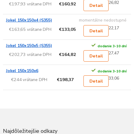
26,82
€197,93 vrátane DPH
€160,92
Detail
Jokel 150x150x4 (S355)
momentálne nedostupné
22,17
€163,65 vrátane DPH
€133,05
Detail
Jokel 150x150x5 (S355)
dodanie 3-10 dní
27,47
€202,73 vrátane DPH
€164,82
Detail
Jokel 150x150x6
dodanie 3-10 dní
33,06
€244 vrátane DPH
€198,37
Detail
Z
á
p
ä
Najdôležitejšie odkazy