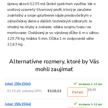
úpravy akosti S235 má široké spektrum využitia. Ide o
oceľový uzavretý štvorcový profil, ktorý je zaručene
zvariteľný a svoje uplatnenie nájde predovšetkým v
zámočníckej dielni a ďalších technických odboroch. Je
vhodný na ohyby a zváranie, vďaka svojmu tvaru i na
montovanie. Dodávaný je vo výrobnej dĺžke 6 m s váhou
129,78 kg, hrúbka 5 mm. Dĺžka 1 m zodpovedá váhe
21,63 kg.
Alternatívne rozmery, ktoré by Vás
mohli zaujímať
Jokel 150x150x3
dodanie 3-10 dní
18,35
€135,45 vrátane DPH
€110,12
Detail
Jokel 150x150x4
dodanie 3-10 dní