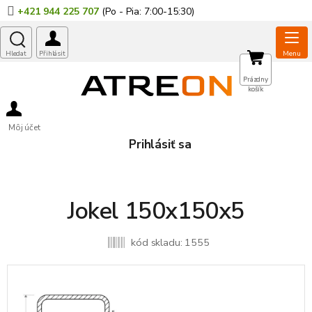
Prejsť
+421 944 225 707
na
obsah
NÁKUPNÝ
Prázdny
košík
KOŠÍK
Môj účet
Prihlásiť sa
Jokel 150x150x5
kód skladu:
1555