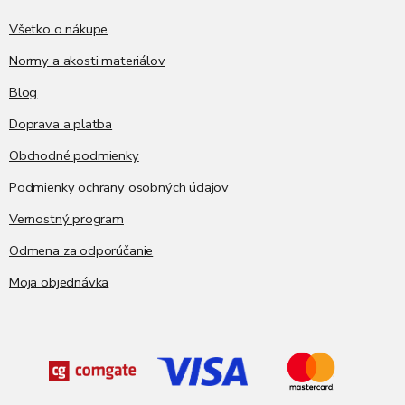
t
i
Všetko o nákupe
e
Normy a akosti materiálov
Blog
Doprava a platba
Obchodné podmienky
Podmienky ochrany osobných údajov
Vernostný program
Odmena za odporúčanie
Moja objednávka