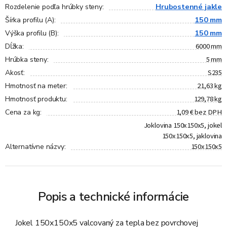
Hrubostenné jakle
Rozdelenie podľa hrúbky steny
:
150 mm
Šírka profilu (A)
:
150 mm
Výška profilu (B)
:
6000 mm
Dĺžka
:
5 mm
Hrúbka steny
:
S235
Akosť
:
21,63 kg
Hmotnosť na meter
:
129,78 kg
Hmotnosť produktu
:
1,09 € bez DPH
Cena za kg
:
Joklovina 150x150x5, jokel
150x150x5, jaklovina
150x150x5
Alternatívne názvy
:
Popis a technické informácie
Jokel 150x150x5 valcovaný za tepla bez povrchovej