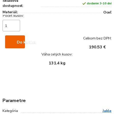
Skladová
dodanie 3-10 dní
dostupnosť:
Materiál:
Oceľ
Celkom bez DPH:
Do košíka
190.53 €
Váha celých kusov:
131.4 kg
Parametre
Jakle
Kategória
: