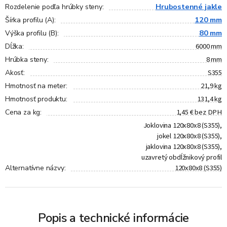
Hrubostenné jakle
Rozdelenie podľa hrúbky steny
:
120 mm
Šírka profilu (A)
:
80 mm
Výška profilu (B)
:
6000 mm
Dĺžka
:
8 mm
Hrúbka steny
:
S355
Akosť
:
21,9 kg
Hmotnosť na meter
:
131,4 kg
Hmotnosť produktu
:
1,45 € bez DPH
Cena za kg
:
Joklovina 120x80x8 (S355),
jokel 120x80x8 (S355),
jaklovina 120x80x8 (S355),
uzavretý obdĺžnikový profil
120x80x8 (S355)
Alternatívne názvy
:
Popis a technické informácie