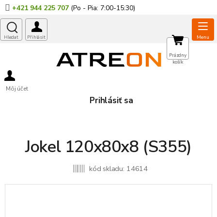
Prejsť
+421 944 225 707
na
obsah
NÁKUPNÝ
Prázdny
košík
KOŠÍK
Môj účet
Prihlásiť sa
Jokel 120x80x8 (S355)
kód skladu:
14614