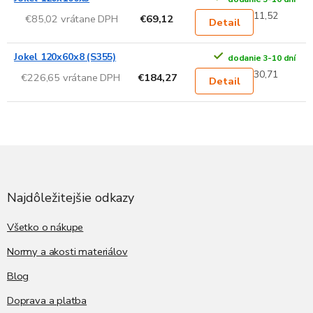
11,52
€85,02 vrátane DPH
€69,12
Detail
Jokel 120x60x8 (S355)
dodanie 3-10 dní
30,71
€226,65 vrátane DPH
€184,27
Detail
Z
á
p
ä
Najdôležitejšie odkazy
t
i
Všetko o nákupe
e
Normy a akosti materiálov
Blog
Doprava a platba