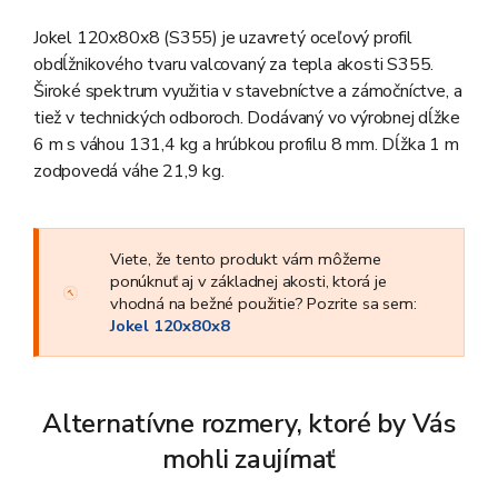
Jokel 120x80x8 (S355) je uzavretý oceľový profil
obdĺžnikového tvaru valcovaný za tepla akosti S355.
Široké spektrum využitia v stavebníctve a zámočníctve, a
tiež v technických odboroch. Dodávaný vo výrobnej dĺžke
6 m s váhou 131,4 kg a hrúbkou profilu 8 mm. Dĺžka 1 m
zodpovedá váhe 21,9 kg.
Viete, že tento produkt vám môžeme
ponúknuť aj v základnej akosti, ktorá je
vhodná na bežné použitie? Pozrite sa sem:
Jokel 120x80x8
Alternatívne rozmery, ktoré by Vás
mohli zaujímať