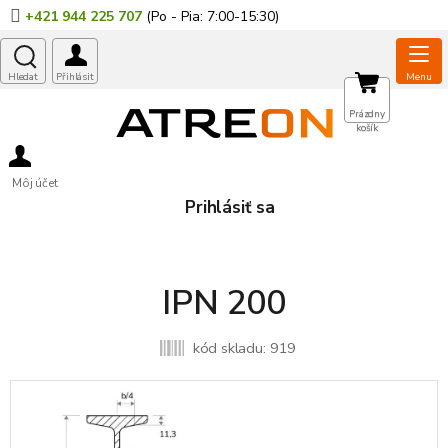
Prejsť
+421 944 225 707
na
obsah
NÁKUPNÝ
Prázdny
košík
KOŠÍK
Môj účet
Prihlásiť sa
IPN 200
kód skladu:
919