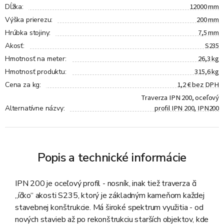
12000 mm
Dĺžka
:
200 mm
Výška prierezu
:
7,5 mm
Hrúbka stojiny
:
S235
Akosť
:
26,3 kg
Hmotnosť na meter
:
315,6 kg
Hmotnosť produktu
:
1,2 € bez DPH
Cena za kg
:
Traverza IPN 200, oceľový
profil IPN 200, IPN200
Alternatívne názvy
:
Popis a technické informácie
IPN 200 je oceľový profil - nosník, inak tiež traverza či
„íčko“ akosti S235, ktorý je základným kameňom každej
stavebnej konštrukcie. Má široké spektrum využitia - od
nových stavieb až po rekonštrukciu starších objektov, kde