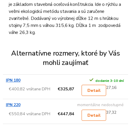
je základom stavebná oceľová konštrukcia. Ide o rýchlu a
veľmi ekologickú metódu stavania a sú zaručene
zvariteľné. Dodávaný vo výrobnej dĺžke 12 m s hrúbkou
stojiny 7,5 mm s váhou 315,6 kg. Dĺžka 1 m zodpovedá
váhe 26,3 kg.
Alternatívne rozmery, ktoré by Vás
mohli zaujímať
IPN 180
dodanie 3-10 dní
27,16
€400,82 vrátane DPH
€325,87
Detail
IPN 220
momentálne nedostupné
37,32
€550,84 vrátane DPH
€447,84
Detail