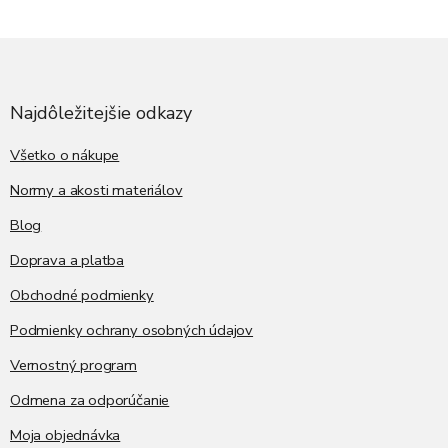
Z
á
p
ä
Najdôležitejšie odkazy
t
i
Všetko o nákupe
e
Normy a akosti materiálov
Blog
Doprava a platba
Obchodné podmienky
Podmienky ochrany osobných údajov
Vernostný program
Odmena za odporúčanie
Moja objednávka