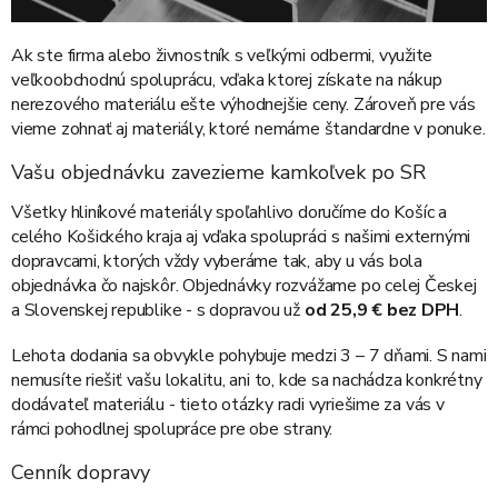
Ak ste firma alebo živnostník s veľkými odbermi, využite
veľkoobchodnú spoluprácu, vďaka ktorej získate na nákup
nerezového materiálu ešte výhodnejšie ceny. Zároveň pre vás
vieme zohnať aj materiály, ktoré nemáme štandardne v ponuke.
Vašu objednávku zavezieme kamkoľvek po SR
Všetky hliníkové materiály spoľahlivo doručíme do Košíc a
celého Košického kraja aj vďaka spolupráci s našimi externými
dopravcami, ktorých vždy vyberáme tak, aby u vás bola
objednávka čo najskôr. Objednávky rozvážame po celej Českej
a Slovenskej republike - s dopravou už
od 25,9 € bez DPH
.
Lehota dodania sa obvykle pohybuje medzi 3 – 7 dňami. S nami
nemusíte riešiť vašu lokalitu, ani to, kde sa nachádza konkrétny
dodávateľ materiálu - tieto otázky radi vyriešime za vás v
rámci pohodlnej spolupráce pre obe strany.
Cenník dopravy