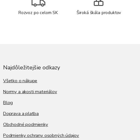
Rozvoz po celom SK
Široká škála produktov
Z
á
p
ä
Najdôležitejšie odkazy
t
i
Všetko o nákupe
e
Normy a akosti materiálov
Blog
Doprava a platba
Obchodné podmienky
Podmienky ochrany osobných údajov