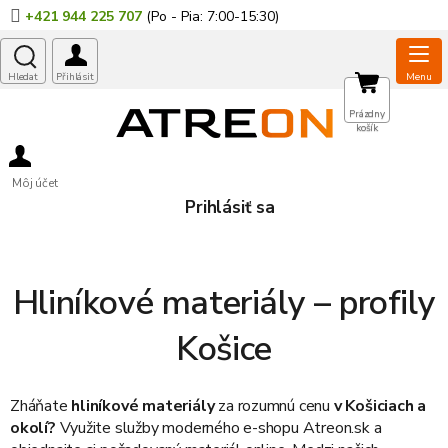
Prejsť
+421 944 225 707
na
obsah
NÁKUPNÝ
Prázdny
košík
KOŠÍK
Môj účet
Prihlásiť sa
Hliníkové materiály – profily
Košice
Zháňate
hliníkové materiály
za rozumnú cenu
v Košiciach a
okolí?
Využite služby moderného e-shopu Atreon.sk a