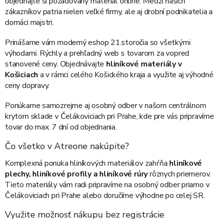
objednajte si požadovaný materiál online. Medzi našich
zákazníkov patria nielen veľké firmy, ale aj drobní podnikatelia a
domáci majstri.
Prinášame vám moderný eshop 21.storočia so všetkými
výhodami. Rýchly a prehľadný web s tovarom za vopred
stanovené ceny. Objednávajte
hliníkové materiály v
Košiciach
a v rámci celého Košického kraja a využite aj výhodné
ceny dopravy.
Ponúkame samozrejme aj osobný odber v našom centrálnom
krytom sklade v Čelákoviciach pri Prahe, kde pre vás pripravíme
tovar do max. 7 dní od objednania.
Čo všetko v Atreone nakúpite?
Komplexná ponuka hliníkových materiálov zahŕňa
hliníkové
plechy, hliníkové profily a hliníkové rúry
rôznych priemerov.
Tieto materiály vám radi pripravíme na osobný odber priamo v
Čelákoviciach pri Prahe alebo doručíme výhodne po celej SR.
Využite možnosť nákupu bez registrácie