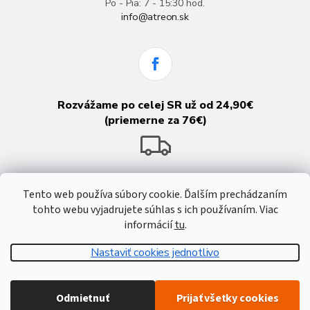
Po - Pia: 7 - 15:30 hod.
info@atreon.sk
Rozvážame po celej SR už od 24,90€
(priemerne za 76€)
Tento web používa súbory cookie. Ďalším prechádzaním
tohto webu vyjadrujete súhlas s ich používaním. Viac
informácií
tu
.
Nastaviť cookies jednotlivo
Vytvoril Shoptet
Odmietnuť
Prijať všetky cookies
Copyright 2026
Atreon - Hutnícky materiál
. Všetky práva vyhradené.