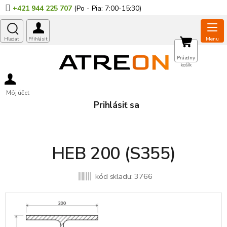
Prejsť
+421 944 225 707
na
obsah
NÁKUPNÝ
Prázdny
košík
KOŠÍK
Môj účet
Prihlásiť sa
HEB 200 (S355)
kód skladu:
3766