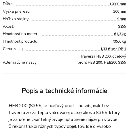
12000 mm
Dĺžka
:
200 mm
Výška prierezu
:
9 mm
Hrúbka stojiny
:
S355
Akosť
:
61,3 kg
Hmotnosť na meter
:
735,6 kg
Hmotnosť produktu
:
1,33 € bez DPH
Cena za kg
:
Traverza HEB 200, oceľový
profil HEB 200, HEB200 S355
Alternatívne názvy
:
Popis a technické informácie
HEB 200 (S355) je oceľový profil - nosník, inak tiež
traverza zo za tepla valcovanej ocele akosti S355, ktorý
je zaručene zvariteľný. Svoje uplatnenie nájde pri stavbe
či rekonštrukcii rôznych typov objektov. Ide o vysoko