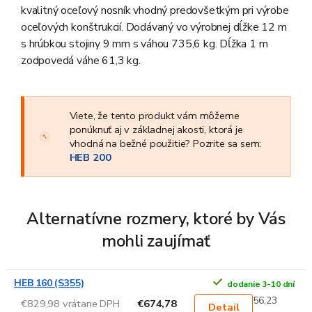
kvalitný oceľový nosník vhodný predovšetkým pri výrobe
oceľových konštrukcií. Dodávaný vo výrobnej dĺžke 12 m
s hrúbkou stojiny 9 mm s váhou 735,6 kg. Dĺžka 1 m
zodpovedá váhe 61,3 kg.
Viete, že tento produkt vám môžeme
ponúknuť aj v základnej akosti, ktorá je
vhodná na bežné použitie? Pozrite sa sem:
HEB 200
Alternatívne rozmery, ktoré by Vás
mohli zaujímať
HEB 160 (S355)
dodanie 3-10 dní
56,23
€829,98 vrátane DPH
€674,78
Detail