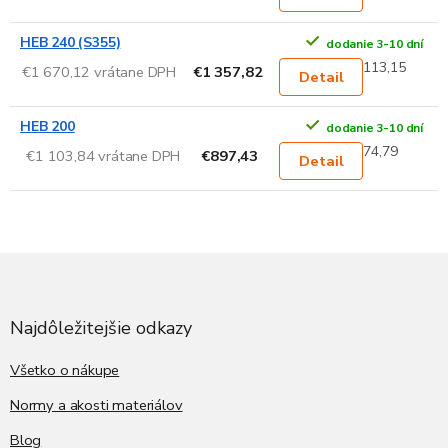
HEB 240 (S355)
dodanie 3-10 dní
113,15
€1 670,12 vrátane DPH
€1 357,82
Detail
HEB 200
dodanie 3-10 dní
74,79
€1 103,84 vrátane DPH
€897,43
Detail
Z
á
p
ä
Najdôležitejšie odkazy
t
i
Všetko o nákupe
e
Normy a akosti materiálov
Blog