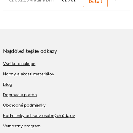
Detail
Z
á
p
ä
Najdôležitejšie odkazy
t
i
Všetko o nákupe
e
Normy a akosti materiálov
Blog
Doprava a platba
Obchodné podmienky
Podmienky ochrany osobných údajov
Vernostný program