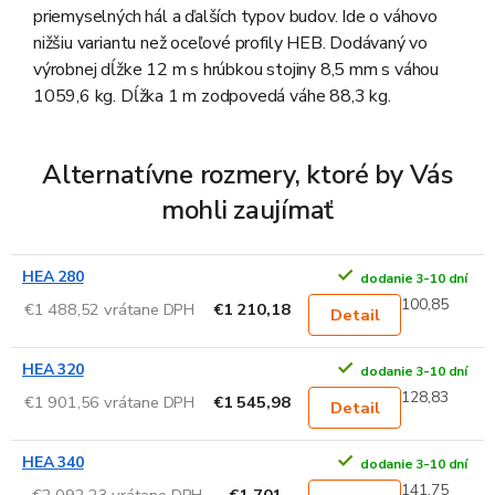
priemyselných hál a ďalších typov budov. Ide o váhovo
nižšiu variantu než oceľové profily HEB. Dodávaný vo
výrobnej dĺžke 12 m s hrúbkou stojiny 8,5 mm s váhou
1059,6 kg. Dĺžka 1 m zodpovedá váhe 88,3 kg.
Alternatívne rozmery, ktoré by Vás
mohli zaujímať
HEA 280
dodanie 3-10 dní
100,85
€1 488,52 vrátane DPH
€1 210,18
Detail
HEA 320
dodanie 3-10 dní
128,83
€1 901,56 vrátane DPH
€1 545,98
Detail
HEA 340
dodanie 3-10 dní
141,75
€2 092,23 vrátane DPH
€1 701