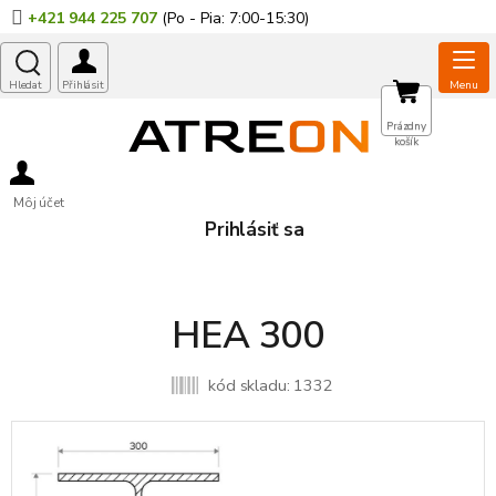
Prejsť
+421 944 225 707
na
obsah
NÁKUPNÝ
Prázdny
košík
KOŠÍK
Môj účet
Prihlásiť sa
HEA 300
kód skladu:
1332