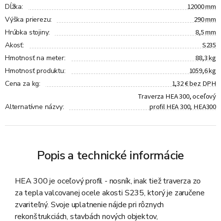
12000 mm
Dĺžka
:
290 mm
Výška prierezu
:
8,5 mm
Hrúbka stojiny
:
S235
Akosť
:
88,3 kg
Hmotnosť na meter
:
1059,6 kg
Hmotnosť produktu
:
1,32 € bez DPH
Cena za kg
:
Traverza HEA 300, oceľový
profil HEA 300, HEA300
Alternatívne názvy
:
Popis a technické informácie
HEA 300 je oceľový profil - nosník, inak tiež traverza zo
za tepla valcovanej ocele akosti S235, ktorý je zaručene
zvariteľný. Svoje uplatnenie nájde pri rôznych
rekonštrukciách, stavbách nových objektov,