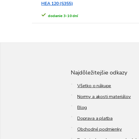
HEA 120 (S355)
dodanie 3-10 dní
Z
á
p
ä
t
Najdôležitejšie odkazy
i
e
Všetko o nákupe
Normy a akosti materiálov
Blog
Doprava a platba
Obchodné podmienky