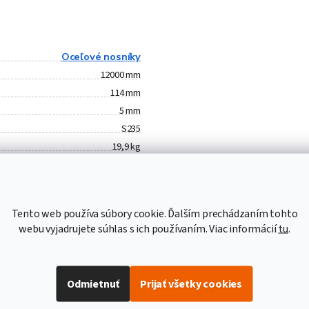
Oceľové nosníky
12000 mm
114 mm
5 mm
S235
19,9 kg
238,8 kg
1,21 € bez DPH
Traverza HEA 120,
Tento web používa súbory cookie. Ďalším prechádzaním tohto
oceľový profil HEA 120,
webu vyjadrujete súhlas s ich používaním. Viac informácií
tu
.
HEA120
Odmietnuť
Prijať všetky cookies