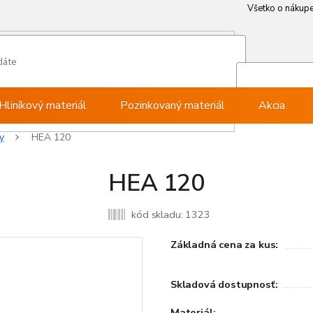
Všetko o nákup
Všetko o nákup
Môj ú
Pri
Hliníkový materiál
Pozinkovaný materiál
Akcia
y
HEA 120
HEA 120
kód skladu:
1323
Základná cena za kus:
Skladová dostupnosť:
Materiál: