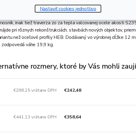
Popis a technické informácie
Nastaviť cookies jednotlivo
nosník, inak tiež traverza zo za tepla valcovanej ocele akosti S235
 nájde pri rôznych rekonštrukciách, stavbách nových objektov, prie
variantu než oceľové profily HEB. Dodávaný vo výrobnej dĺžke 12 m
m zodpovedá váhe 19,9 kg.
ernatívne rozmery, ktoré by Vás mohli zauj
€298,25 vrátane DPH
€242,48
€441,13 vrátane DPH
€358,64