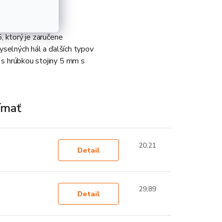
, ktorý je zaručene
myselných hál a ďalších typov
 s hrúbkou stojiny 5 mm s
ímať
20,21
Detail
29,89
Detail