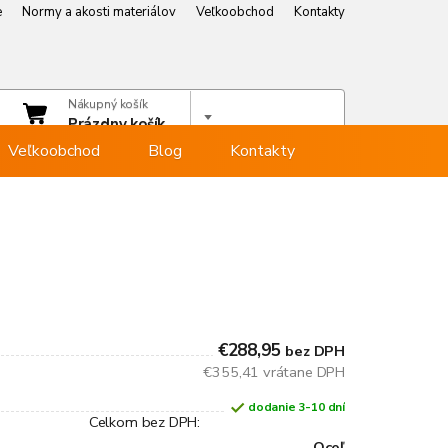
e
Normy a akosti materiálov
Veľkoobchod
Kontakty
e
Normy a akosti materiálov
Veľkoobchod
Kontakty
čet
Nákupný košík
hlásiť sa
Prázdny košík
Veľkoobchod
Blog
Kontakty
€288,95
bez DPH
€355,41 vrátane DPH
dodanie 3-10 dní
Celkom bez DPH:
Oceľ