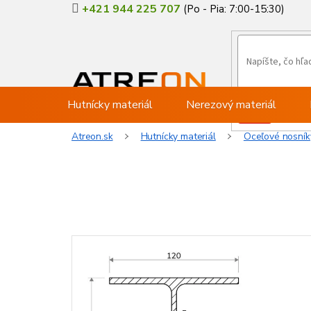
Prejsť
+421 944 225 707
na
obsah
Hutnícky materiál
Nerezový materiál
Atreon.sk
Hutnícky materiál
Oceľové nosník