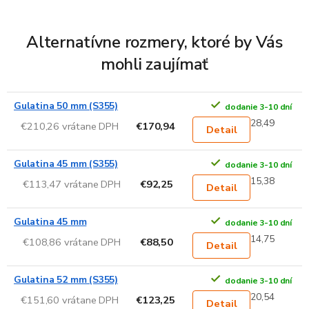
Alternatívne rozmery, ktoré by Vás
mohli zaujímať
Gulatina 50 mm (S355)
dodanie 3-10 dní
28,49
€210,26 vrátane DPH
€170,94
Detail
Gulatina 45 mm (S355)
dodanie 3-10 dní
15,38
€113,47 vrátane DPH
€92,25
Detail
Gulatina 45 mm
dodanie 3-10 dní
14,75
€108,86 vrátane DPH
€88,50
Detail
Gulatina 52 mm (S355)
dodanie 3-10 dní
20,54
€151,60 vrátane DPH
€123,25
Detail