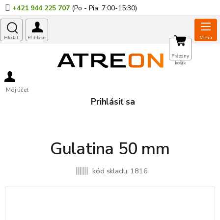
Prejsť
+421 944 225 707
na
obsah
NÁKUPNÝ
Prázdny
košík
KOŠÍK
Môj účet
Prihlásiť sa
Gulatina 50 mm
kód skladu:
1816