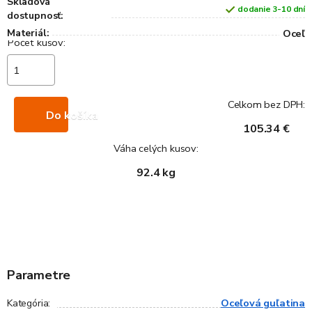
Skladová
dodanie 3-10 dní
dostupnosť:
Materiál:
Oceľ
Celkom bez DPH:
Do košíka
105.34 €
Váha celých kusov:
92.4 kg
Parametre
Oceľová guľatina
Kategória
: