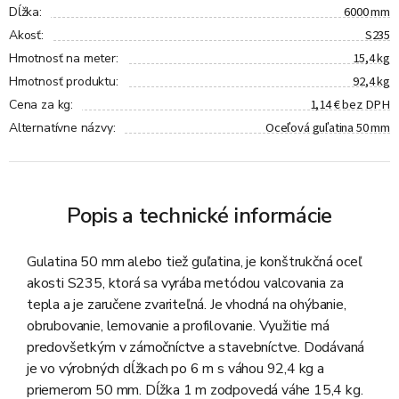
6000 mm
Dĺžka
:
S235
Akosť
:
15,4 kg
Hmotnosť na meter
:
92,4 kg
Hmotnosť produktu
:
1,14 € bez DPH
Cena za kg
:
Oceľová guľatina 50 mm
Alternatívne názvy
:
Popis a technické informácie
Gulatina 50 mm alebo tiež guľatina, je konštrukčná oceľ
akosti S235, ktorá sa vyrába metódou valcovania za
tepla a je zaručene zvariteľná. Je vhodná na ohýbanie,
obrubovanie, lemovanie a profilovanie. Využitie má
predovšetkým v zámočníctve a stavebníctve. Dodávaná
je vo výrobných dĺžkach po 6 m s váhou 92,4 kg a
priemerom 50 mm. Dĺžka 1 m zodpovedá váhe 15,4 kg.