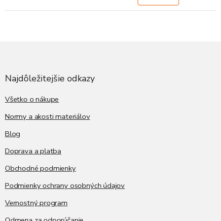
Z
á
p
ä
Najdôležitejšie odkazy
t
i
Všetko o nákupe
e
Normy a akosti materiálov
Blog
Doprava a platba
Obchodné podmienky
Podmienky ochrany osobných údajov
Vernostný program
Odmena za odporúčanie