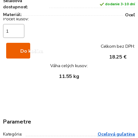
Skladová
dodanie 3-10 dní
dostupnosť:
Materiál:
Oceľ
Celkom bez DPH:
Do košíka
18.25 €
Váha celých kusov:
11.55 kg
Parametre
Oceľová guľatina
Kategória
: