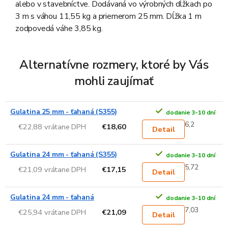
alebo v stavebníctve. Dodávaná vo výrobných dĺžkach po
3 m s váhou 11,55 kg a priemerom 25 mm. Dĺžka 1 m
zodpovedá váhe 3,85 kg.
Alternatívne rozmery, ktoré by Vás
mohli zaujímať
Gulatina 25 mm - ťahaná (S355)
dodanie 3-10 dní
6,2
€22,88 vrátane DPH
€18,60
Detail
Gulatina 24 mm - ťahaná (S355)
dodanie 3-10 dní
5,72
€21,09 vrátane DPH
€17,15
Detail
Gulatina 24 mm - ťahaná
dodanie 3-10 dní
7,03
€25,94 vrátane DPH
€21,09
Detail