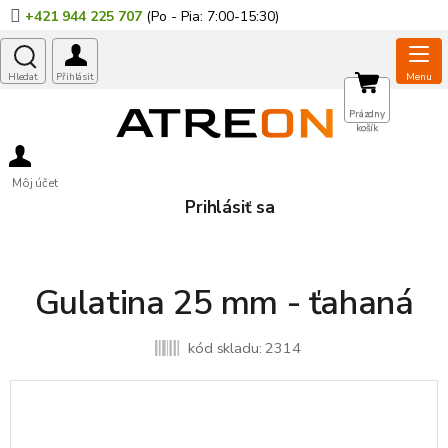
Prejsť
+421 944 225 707
na
obsah
NÁKUPNÝ
Prázdny
košík
KOŠÍK
Môj účet
Prihlásiť sa
Gulatina 25 mm - ťahaná
kód skladu:
2314