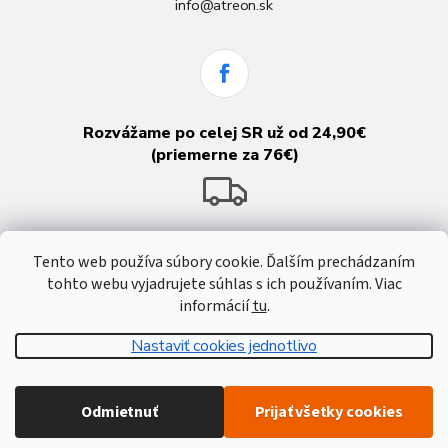
info@atreon.sk
Rozvážame po celej SR už od 24,90€
(priemerne za 76€)
Tento web používa súbory cookie. Ďalším prechádzaním
tohto webu vyjadrujete súhlas s ich používaním. Viac
informácií
tu
.
Nastaviť cookies jednotlivo
Vytvoril Shoptet
Odmietnuť
Prijať všetky cookies
Copyright 2026
Atreon - Hutnícky materiál
. Všetky práva vyhradené.