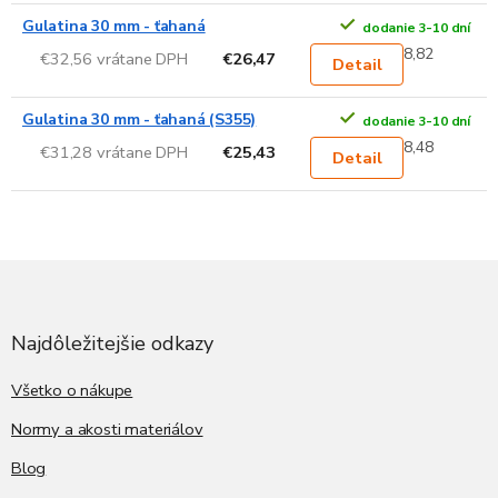
Gulatina 30 mm - ťahaná
dodanie 3-10 dní
8,82
€32,56 vrátane DPH
€26,47
Detail
Gulatina 30 mm - ťahaná (S355)
dodanie 3-10 dní
8,48
€31,28 vrátane DPH
€25,43
Detail
Z
á
p
ä
Najdôležitejšie odkazy
t
i
Všetko o nákupe
e
Normy a akosti materiálov
Blog