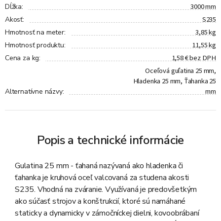
3000 mm
Dĺžka
:
S235
Akosť
:
3,85 kg
Hmotnosť na meter
:
11,55 kg
Hmotnosť produktu
:
1,58 € bez DPH
Cena za kg
:
Oceľová guľatina 25 mm,
Hladenka 25 mm, Ťahanka 25
mm
Alternatívne názvy
:
Popis a technické informácie
Gulatina 25 mm - ťahaná nazývaná ako hladenka či
ťahanka je kruhová oceľ valcovaná za studena akosti
S235. Vhodná na zváranie. Využívaná je predovšetkým
ako súčasť strojov a konštrukcií, ktoré sú namáhané
staticky a dynamicky v zámočníckej dielni, kovoobrábaní