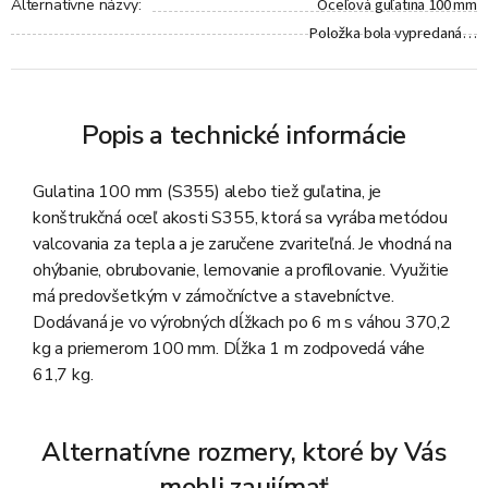
Oceľová guľatina 100 mm
Alternatívne názvy
:
Položka bola vypredaná…
Popis a technické informácie
Gulatina 100 mm (S355) alebo tiež guľatina, je
konštrukčná oceľ akosti S355, ktorá sa vyrába metódou
valcovania za tepla a je zaručene zvariteľná. Je vhodná na
ohýbanie, obrubovanie, lemovanie a profilovanie. Využitie
má predovšetkým v zámočníctve a stavebníctve.
Dodávaná je vo výrobných dĺžkach po 6 m s váhou 370,2
kg a priemerom 100 mm. Dĺžka 1 m zodpovedá váhe
61,7 kg.
Alternatívne rozmery, ktoré by Vás
mohli zaujímať