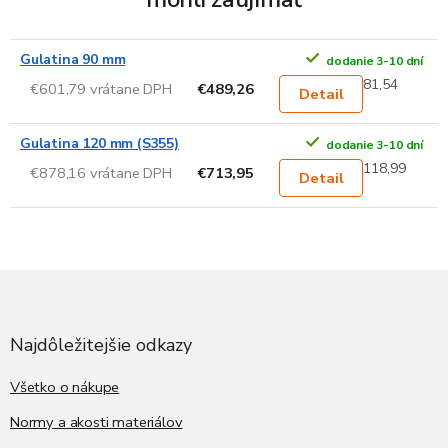
Gulatina 90 mm
dodanie 3-10 dní
81,54
€601,79 vrátane DPH
€489,26
Detail
Gulatina 120 mm (S355)
dodanie 3-10 dní
118,99
€878,16 vrátane DPH
€713,95
Detail
Z
á
p
ä
Najdôležitejšie odkazy
t
i
Všetko o nákupe
e
Normy a akosti materiálov