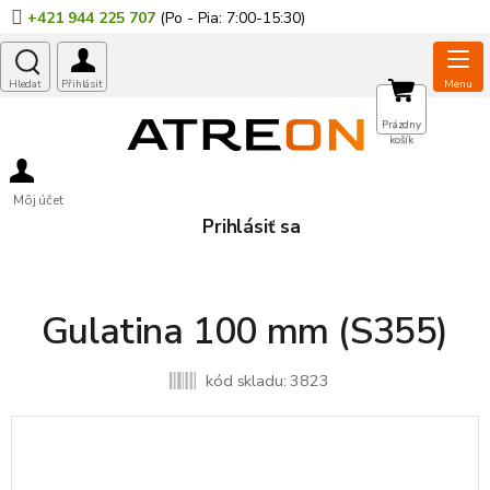
Prejsť
+421 944 225 707
na
obsah
NÁKUPNÝ
Prázdny
košík
KOŠÍK
Môj účet
Prihlásiť sa
Gulatina 100 mm (S355)
kód skladu:
3823