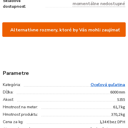
Skladová
momentálne nedostupné
dostupnosť:
Alternatívne rozmery, ktoré by Vás mohli zaujímať
Parametre
Oceľová guľatina
Kategória
:
6000 mm
Dĺžka
:
S355
Akosť
:
61,7 kg
Hmotnosť na meter
:
370,2 kg
Hmotnosť produktu
:
1,34 € bez DPH
Cena za kg
: