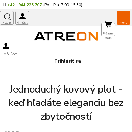
Prejsť
+421 944 225 707
na
obsah
NÁKUPNÝ
Prázdny
košík
KOŠÍK
Môj účet
Prihlásiť sa
Jednoduchý kovový plot -
keď hľadáte eleganciu bez
zbytočností
18.6.2025