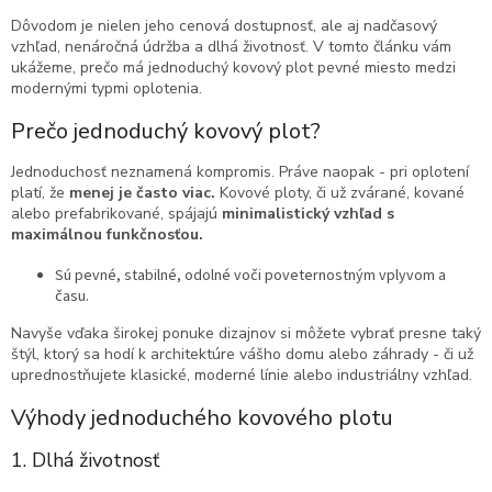
Dôvodom je nielen jeho cenová dostupnosť, ale aj nadčasový
vzhľad, nenáročná údržba a dlhá životnosť. V tomto článku vám
ukážeme, prečo má jednoduchý kovový plot pevné miesto medzi
modernými typmi oplotenia.
Prečo jednoduchý kovový plot?
Jednoduchosť neznamená kompromis. Práve naopak - pri oplotení
platí, že
menej je často viac.
Kovové ploty, či už zvárané, kované
alebo prefabrikované, spájajú
minimalistický vzhľad s
maximálnou funkčnosťou.
Sú pevné, stabilné, odolné voči poveternostným vplyvom a
času.
Navyše vďaka širokej ponuke dizajnov si môžete vybrať presne taký
štýl, ktorý sa hodí k architektúre vášho domu alebo záhrady - či už
uprednostňujete klasické, moderné línie alebo industriálny vzhľad.
Výhody jednoduchého kovového plotu
1. Dlhá životnosť