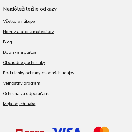
p
ä
Najdôležitejšie odkazy
t
i
Všetko o nákupe
e
Normy a akosti materiálov
Blog
Doprava a platba
Obchodné podmienky
Podmienky ochrany osobných údajov
Vernostný program
Odmena za odporúčanie
Moja objednávka