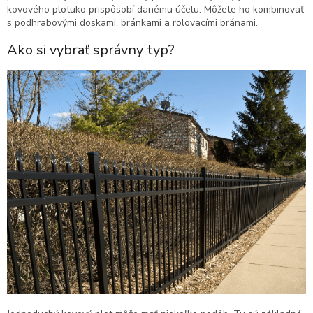
kovového plotuko prispôsobí danému účelu. Môžete ho kombinovať
s podhrabovými doskami, bránkami a rolovacími bránami.
Ako si vybrať správny typ?