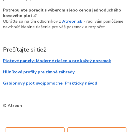
Potrebujete poradiť s výberom alebo cenou jednoduchého
kovového plotu?
Obráťte sa na tím odborníkov z
Atreon.sk
- radi vám pomôžeme
navrhnúť ideálne riešenie pre váš pozemok a rozpočet.
Prečítajte si tiež
Plotové panely: Moderné riešenia pre každý pozemok
Hliníkové profily pre zimné záhrady
Gabionový plot svojpomocne: Praktický návod
© Atreon