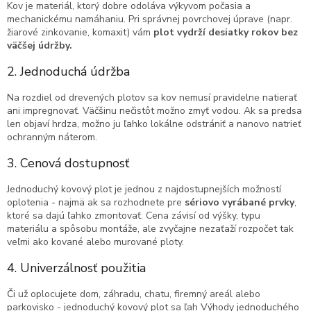
Kov je materiál, ktorý dobre odoláva výkyvom počasia a
mechanickému namáhaniu. Pri správnej povrchovej úprave (napr.
žiarové zinkovanie, komaxit) vám
plot vydrží desiatky rokov bez
väčšej údržby.
2. Jednoduchá údržba
Na rozdiel od drevených plotov sa kov nemusí pravidelne natierať
ani impregnovať. Väčšinu nečistôt možno zmyť vodou. Ak sa predsa
len objaví hrdza, možno ju ľahko lokálne odstrániť a nanovo natrieť
ochranným náterom.
3. Cenová dostupnosť
Jednoduchý kovový plot je jednou z najdostupnejších možností
oplotenia - najmä ak sa rozhodnete pre
sériovo vyrábané prvky
,
ktoré sa dajú ľahko zmontovať. Cena závisí od výšky, typu
materiálu a spôsobu montáže, ale zvyčajne nezaťaží rozpočet tak
veľmi ako kované alebo murované ploty.
4. Univerzálnosť použitia
Či už oplocujete dom, záhradu, chatu, firemný areál alebo
parkovisko - jednoduchý kovový plot sa ľah Výhody jednoduchého