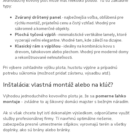
Jednoduchý kovový plot môže mať niekoľko podôb. Tu sú základné
typy:
Zváraný drôtený panel
- najbežnejšia voľba, obľúbená pre
rýchlu montáž, prijateľnú cenu a čistý vzhľad. Vhodný pre
súkromné a komerčné objekty.
Plochá tyčová výplň
- minimalistické vertikálne lamely, ktoré
vyzerajú veľmi elegantne. Vhodné tam, kde záleží na dizajne.
Klasický rám s výplňou
- ideálny na kombináciu kovu s
drevom, tahokovom alebo plechom. Vhodný pre moderné domy
a rekonštruované nehnuteľnosti.
Pri výbere zohľadnite výšku plota, hustotu výplne a prípadnú
potrebu súkromia (možnosť pridať zástenu, výsadbu atď.).
Inštalácia: vlastná montáž alebo na kľúč?
Výhodou jednoduchého kovového plotu je, že sa
pomerne ľahko
montuje
- zvládne to aj šikovný domáci majster s bežným náradím.
Ak si však chcete byť istí dokonalým výsledkom, odporúčame využiť
služby profesionálnej firmy. Tí navrhnú optimálne riešenie,
zabezpečia presné umiestnenie stĺpikov, vyrovnajú terén a všetky
doplnky, ako sú brány alebo bránky.