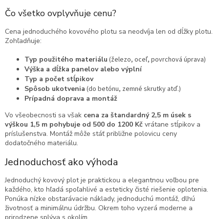
Čo všetko ovplyvňuje cenu?
Cena jednoduchého kovového plotu sa neodvíja len od dĺžky plotu.
Zohľadňuje:
Typ použitého materiálu
(železo, oceľ, povrchová úprava)
Výška a dĺžka panelov alebo výplní
Typ a počet stĺpikov
Spôsob ukotvenia
(do betónu, zemné skrutky atď.)
Prípadná doprava a montáž
Vo všeobecnosti sa však
cena za štandardný 2,5 m úsek s
výškou 1,5 m pohybuje od 500 do 1200 Kč
vrátane stĺpikov a
príslušenstva. Montáž môže stáť približne polovicu ceny
dodatočného materiálu.
Jednoduchosť ako výhoda
Jednoduchý kovový plot je praktickou a elegantnou voľbou pre
každého, kto hľadá spoľahlivé a esteticky čisté riešenie oplotenia.
Ponúka nízke obstarávacie náklady, jednoduchú montáž, dlhú
životnosť a minimálnu údržbu. Okrem toho vyzerá moderne a
prirodzene splýva s okolím.