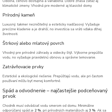
Odolná, cenovo dostupná a variabilná. Dobre znáša záťaž aj
klimatické zmeny. Vhodná pre moderné aj klasické domy.
Prírodný kameň
Luxusný, takmer nezničiteľný a esteticky nadčasový. Vyžaduje
precízne kladenie a je drahší, no investícia sa vráti vďaka dlhej
životnosti.
Štrkový alebo mlatový povrch
Vhodný pre prírodné záhrady a vidiecky štýl. Výborne prepúšťa
vodu, no vyžaduje pravidelnú obnovu a správne lemovanie.
Zatrávňovacie prvky
Estetické a ekologické riešenie. Prepúšťajú vodu, ale pri častom
používaní môžu byť menej komfortné.
Spád a odvodnenie – najčastejšie podceňovaný
prvok
Chodník musí odvádzať vodu smerom od domu. Minimálne
odporúčaný spád je
2 %
, pri prírodných materiáloch aj
3 %
. Ak sa