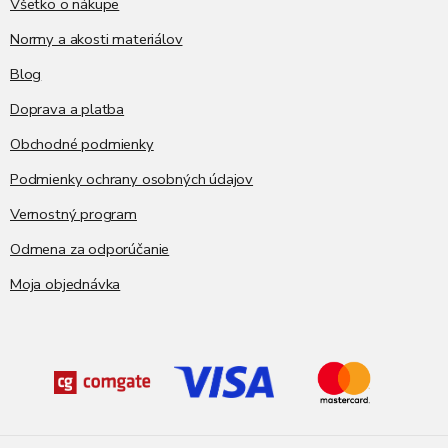
i
Všetko o nákupe
e
Normy a akosti materiálov
Blog
Doprava a platba
Obchodné podmienky
Podmienky ochrany osobných údajov
Vernostný program
Odmena za odporúčanie
Moja objednávka