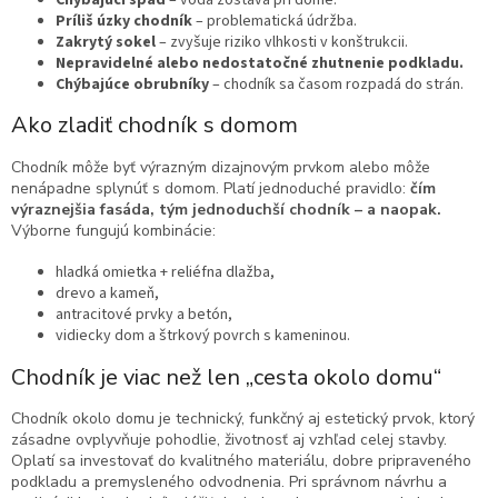
Príliš úzky chodník
– problematická údržba.
Zakrytý sokel
– zvyšuje riziko vlhkosti v konštrukcii.
Nepravidelné alebo nedostatočné zhutnenie podkladu.
Chýbajúce obrubníky
– chodník sa časom rozpadá do strán.
Ako zladiť chodník s domom
Chodník môže byť výrazným dizajnovým prvkom alebo môže
nenápadne splynúť s domom. Platí jednoduché pravidlo:
čím
výraznejšia fasáda, tým jednoduchší chodník – a naopak.
Výborne fungujú kombinácie:
hladká omietka + reliéfna dlažba,
drevo a kameň,
antracitové prvky a betón,
vidiecky dom a štrkový povrch s kameninou.
Chodník je viac než len „cesta okolo domu“
Chodník okolo domu je technický, funkčný aj estetický prvok, ktorý
zásadne ovplyvňuje pohodlie, životnosť aj vzhľad celej stavby.
Oplatí sa investovať do kvalitného materiálu, dobre pripraveného
podkladu a premysleného odvodnenia. Pri správnom návrhu a