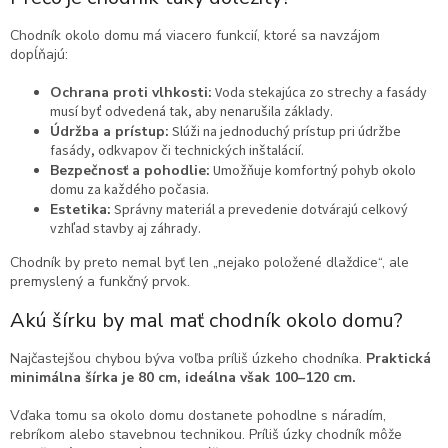
Chodník okolo domu má viacero funkcií, ktoré sa navzájom
dopĺňajú:
Ochrana proti vlhkosti:
Voda stekajúca zo strechy a fasády
musí byť odvedená tak, aby nenarušila základy.
Údržba a prístup:
Slúži na jednoduchý prístup pri údržbe
fasády, odkvapov či technických inštalácií.
Bezpečnosť a pohodlie:
Umožňuje komfortný pohyb okolo
domu za každého počasia.
Estetika:
Správny materiál a prevedenie dotvárajú celkový
vzhľad stavby aj záhrady.
Chodník by preto nemal byť len „nejako položené dlaždice“, ale
premyslený a funkčný prvok.
Akú šírku by mal mať chodník okolo domu?
Najčastejšou chybou býva voľba príliš úzkeho chodníka.
Praktická
minimálna šírka je 80 cm, ideálna však 100–120 cm.
Vďaka tomu sa okolo domu dostanete pohodlne s náradím,
rebríkom alebo stavebnou technikou. Príliš úzky chodník môže