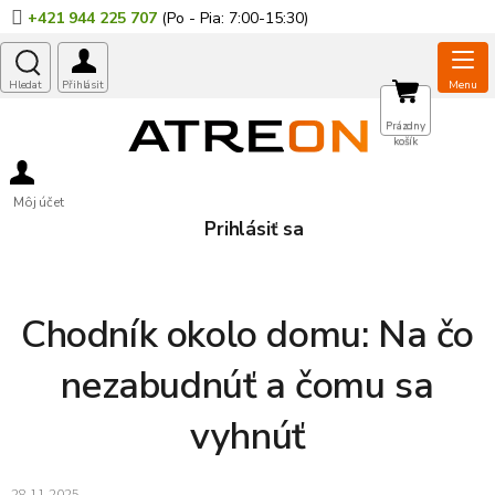
Prejsť
+421 944 225 707
na
obsah
NÁKUPNÝ
Prázdny
košík
KOŠÍK
Môj účet
Prihlásiť sa
Chodník okolo domu: Na čo
nezabudnúť a čomu sa
vyhnúť
28.11.2025