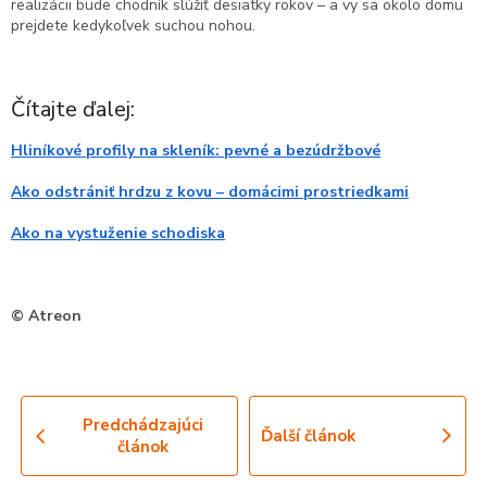
realizácii bude chodník slúžiť desiatky rokov – a vy sa okolo domu
prejdete kedykoľvek suchou nohou.
Čítajte ďalej:
Hliníkové profily na skleník: pevné a bezúdržbové
Ako odstrániť hrdzu z kovu – domácimi prostriedkami
Ako na vystuženie schodiska
© Atreon
Predchádzajúci
Ďalší článok
článok