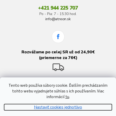
+421 944 225 707
Po - Pia: 7 - 15:30 hod.
info@atreon.sk
Rozvážame po celej SR už od 24,90€
(priemerne za 76€)
Tento web používa súbory cookie. Ďalším prechádzaním
tohto webu vyjadrujete súhlas s ich používaním. Viac
informácií
tu
.
Nastaviť cookies jednotlivo
Vytvoril Shoptet