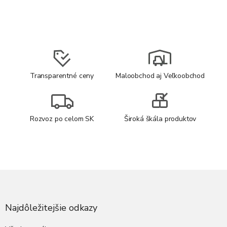
Transparentné ceny
Maloobchod aj Veľkoobchod
Rozvoz po celom SK
Široká škála produktov
Z
á
p
ä
Najdôležitejšie odkazy
t