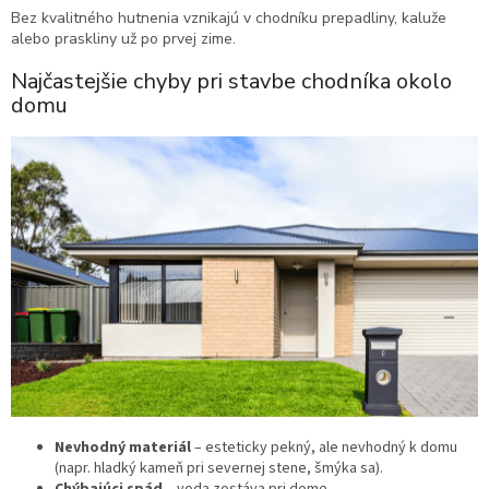
Bez kvalitného hutnenia vznikajú v chodníku prepadliny, kaluže
alebo praskliny už po prvej zime.
Najčastejšie chyby pri stavbe chodníka okolo
domu
Nevhodný materiál
– esteticky pekný, ale nevhodný k domu
(napr. hladký kameň pri severnej stene, šmýka sa).
Chýbajúci spád
– voda zostáva pri dome.