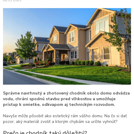
Správne navrhnutý a zhotovený chodník okolo domu odvádza
vodu, chráni spodnú stavbu pred vlhkosťou a umožňuje
prístup k omietke, odkvapom aj technickým rozvodom.
Navyše môže pôsobiť ako estetický rám vášho domu. Na čo si dať
pozor, aký materiál zvoliť a ktorým chybám sa určite vyhnúť?
Prečo je chodník taký dôležitý?