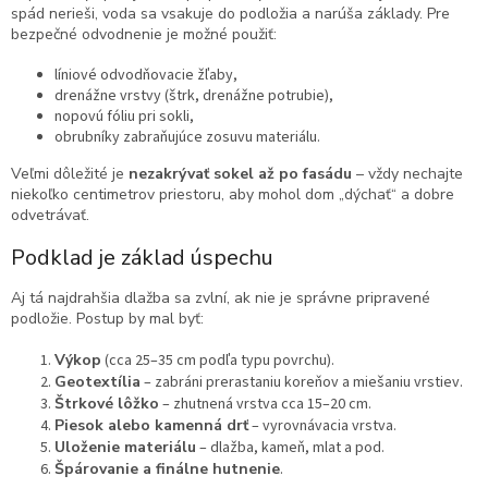
spád nerieši, voda sa vsakuje do podložia a narúša základy. Pre
bezpečné odvodnenie je možné použiť:
líniové odvodňovacie žľaby,
drenážne vrstvy (štrk, drenážne potrubie),
nopovú fóliu pri sokli,
obrubníky zabraňujúce zosuvu materiálu.
Veľmi dôležité je
nezakrývať sokel až po fasádu
– vždy nechajte
niekoľko centimetrov priestoru, aby mohol dom „dýchať“ a dobre
odvetrávať.
Podklad je základ úspechu
Aj tá najdrahšia dlažba sa zvlní, ak nie je správne pripravené
podložie. Postup by mal byť:
Výkop
(cca 25–35 cm podľa typu povrchu).
Geotextília
– zabráni prerastaniu koreňov a miešaniu vrstiev.
Štrkové lôžko
– zhutnená vrstva cca 15–20 cm.
Piesok alebo kamenná drť
– vyrovnávacia vrstva.
Uloženie materiálu
– dlažba, kameň, mlat a pod.
Špárovanie a finálne hutnenie
.