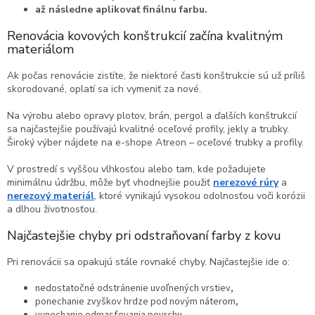
až následne aplikovať finálnu farbu.
Renovácia kovových konštrukcií začína kvalitným
materiálom
Ak počas renovácie zistíte, že niektoré časti konštrukcie sú už príliš
skorodované, oplatí sa ich vymeniť za nové.
Na výrobu alebo opravy plotov, brán, pergol a ďalších konštrukcií
sa najčastejšie používajú kvalitné oceľové profily, jekly a trubky.
Široký výber nájdete na e-shope Atreon – oceľové trubky a profily.
V prostredí s vyššou vlhkosťou alebo tam, kde požadujete
minimálnu údržbu, môže byť vhodnejšie použiť
nerezové rúry
a
nerezový materiál
, ktoré vynikajú vysokou odolnosťou voči korózii
a dlhou životnosťou.
Najčastejšie chyby pri odstraňovaní farby z kovu
Pri renovácii sa opakujú stále rovnaké chyby. Najčastejšie ide o:
nedostatočné odstránenie uvoľnených vrstiev,
ponechanie zvyškov hrdze pod novým náterom,