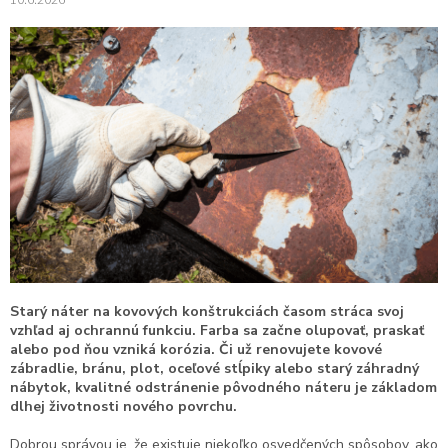
Starý náter na kovových konštrukciách časom stráca svoj
vzhľad aj ochrannú funkciu. Farba sa začne olupovať, praskať
alebo pod ňou vzniká korózia. Či už renovujete kovové
zábradlie, bránu, plot, oceľové stĺpiky alebo starý záhradný
nábytok, kvalitné odstránenie pôvodného náteru je základom
dlhej životnosti nového povrchu.
Dobrou správou je, že existuje niekoľko osvedčených spôsobov, ako