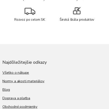
Rozvoz po celom SK
Široká škála produktov
Z
á
p
ä
Najdôležitejšie odkazy
t
i
Všetko o nákupe
e
Normy a akosti materiálov
Blog
Doprava a platba
Obchodné podmienky