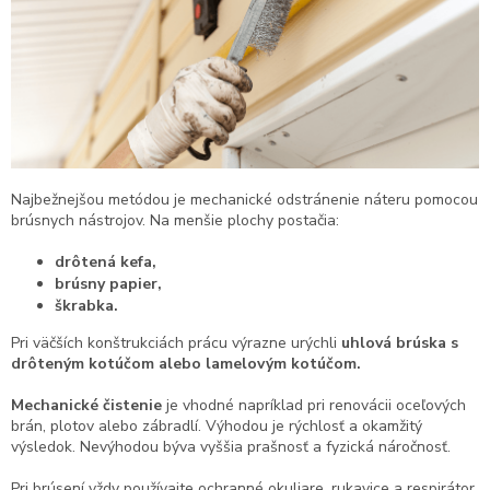
Najbežnejšou metódou je mechanické odstránenie náteru pomocou
brúsnych nástrojov. Na menšie plochy postačia:
drôtená kefa,
brúsny papier,
škrabka.
Pri väčších konštrukciách prácu výrazne urýchli
uhlová brúska s
drôteným kotúčom alebo lamelovým kotúčom.
Mechanické čistenie
je vhodné napríklad pri renovácii oceľových
brán, plotov alebo zábradlí. Výhodou je rýchlosť a okamžitý
výsledok. Nevýhodou býva vyššia prašnosť a fyzická náročnosť.
Pri brúsení vždy používajte ochranné okuliare, rukavice a respirátor.