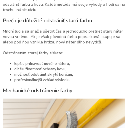
odstrániť farbu z kovu. Každá metóda má svoje výhody a hodí sa na
trochu inú situáciu.
Prečo je dôležité odstrániť starú farbu
Mnohí ľudia sa snažia ušetriť čas a jednoducho pretrieť starý náter
novou vrstvou. Ak je však pôvodná farba popraskaná, olupuje sa
alebo pod ňou vznikla hrdza, nový náter dlho nevydrží.
Odstránením starej farby získate:
lepšiu priľnavosť nového náteru,
dlhšiu životnosť ochrany kovu,
možnosť odstrániť skrytú koróziu,
profesionálnejší vzhľad výsledku.
Mechanické odstránenie farby