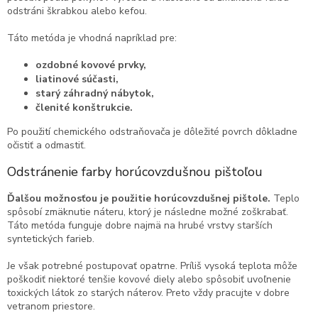
odstráni škrabkou alebo kefou.
Táto metóda je vhodná napríklad pre:
ozdobné kovové prvky,
liatinové súčasti,
starý záhradný nábytok,
členité konštrukcie.
Po použití chemického odstraňovača je dôležité povrch dôkladne
očistiť a odmastiť.
Odstránenie farby horúcovzdušnou pištoľou
Ďalšou možnosťou je použitie horúcovzdušnej pištole.
Teplo
spôsobí zmäknutie náteru, ktorý je následne možné zoškrabať.
Táto metóda funguje dobre najmä na hrubé vrstvy starších
syntetických farieb.
Je však potrebné postupovať opatrne. Príliš vysoká teplota môže
poškodiť niektoré tenšie kovové diely alebo spôsobiť uvoľnenie
toxických látok zo starých náterov. Preto vždy pracujte v dobre
vetranom priestore.