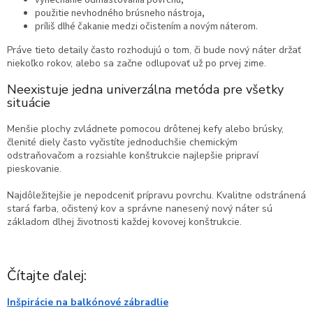
vynechanie odmasťovania povrchu,
použitie nevhodného brúsneho nástroja,
príliš dlhé čakanie medzi očistením a novým náterom.
Práve tieto detaily často rozhodujú o tom, či bude nový náter držať
niekoľko rokov, alebo sa začne odlupovať už po prvej zime.
Neexistuje jedna univerzálna metóda pre všetky
situácie
Menšie plochy zvládnete pomocou drôtenej kefy alebo brúsky,
členité diely často vyčistíte jednoduchšie chemickým
odstraňovačom a rozsiahle konštrukcie najlepšie pripraví
pieskovanie.
Najdôležitejšie je nepodceniť prípravu povrchu. Kvalitne odstránená
stará farba, očistený kov a správne nanesený nový náter sú
základom dlhej životnosti každej kovovej konštrukcie.
Čítajte ďalej:
Inšpirácie na balkónové zábradlie