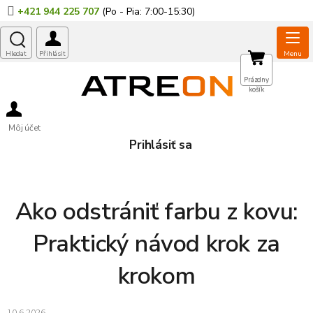
Prejsť
+421 944 225 707
na
obsah
NÁKUPNÝ
Prázdny
košík
KOŠÍK
Môj účet
Prihlásiť sa
Ako odstrániť farbu z kovu:
Praktický návod krok za
krokom
10.6.2026