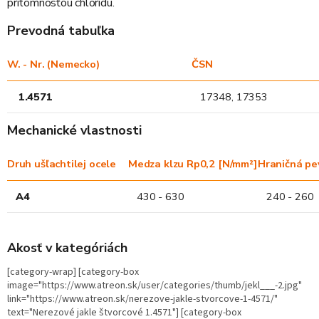
prítomnosťou chloridu.
Prevodná tabuľka
W. - Nr. (Nemecko)
ČSN
1.4571
17348, 17353
Mechanické vlastnosti
Druh ušľachtilej ocele
Medza klzu Rp0,2 [N/mm²]
Hraničná pe
A4
430 - 630
240 - 260
Akosť v kategóriách
[category-wrap] [category-box
image="https://www.atreon.sk/user/categories/thumb/jekl___-2.jpg"
link="https://www.atreon.sk/nerezove-jakle-stvorcove-1-4571/"
text="Nerezové jakle štvorcové 1.4571"] [category-box