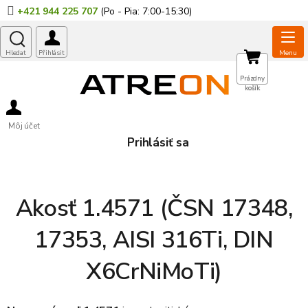
Prejsť
+421 944 225 707
na
obsah
NÁKUPNÝ
Prázdny
košík
KOŠÍK
Môj účet
Prihlásiť sa
Akosť 1.4571 (ČSN 17348,
17353, AISI 316Ti, DIN
X6CrNiMoTi)