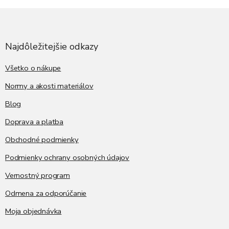
Z
á
p
ä
Najdôležitejšie odkazy
t
i
Všetko o nákupe
e
Normy a akosti materiálov
Blog
Doprava a platba
Obchodné podmienky
Podmienky ochrany osobných údajov
Vernostný program
Odmena za odporúčanie
Moja objednávka