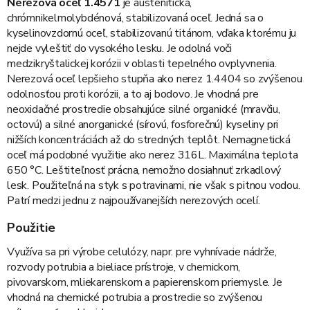
Nerezová oceľ 1.4571
je austenitická,
chrómnikelmolybdénová, stabilizovaná oceľ. Jedná sa o
kyselinovzdornú oceľ, stabilizovanú titánom, vďaka ktorému ju
nejde vyleštiť do vysokého lesku. Je odolná voči
medzikryštalickej korózii v oblasti tepelného ovplyvnenia.
Nerezová oceľ lepšieho stupňa ako nerez 1.4404 so zvýšenou
odolnosťou proti korózii, a to aj bodovo. Je vhodná pre
neoxidačné prostredie obsahujúce silné organické (mravčiu,
octovú) a silné anorganické (sírovú, fosforečnú) kyseliny pri
nižších koncentráciách až do stredných teplôt. Nemagnetická
oceľ má podobné využitie ako nerez 316L. Maximálna teplota
650 °C. Leštiteľnosť prácna, nemožno dosiahnuť zrkadlový
lesk. Použiteľná na styk s potravinami, nie však s pitnou vodou.
Patrí medzi jednu z najpoužívanejších nerezových ocelí.
Použitie
Využíva sa pri výrobe celulózy, napr. pre vyhnívacie nádrže,
rozvody potrubia a bieliace prístroje, v chemickom,
pivovarskom, mliekarenskom a papierenskom priemysle. Je
vhodná na chemické potrubia a prostredie so zvýšenou