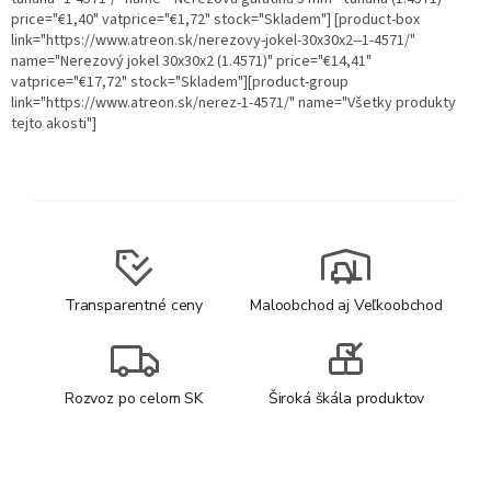
price="€1,40" vatprice="€1,72" stock="Skladem"] [product-box
link="https://www.atreon.sk/nerezovy-jokel-30x30x2--1-4571/"
name="Nerezový jokel 30x30x2 (1.4571)" price="€14,41"
vatprice="€17,72" stock="Skladem"][product-group
link="https://www.atreon.sk/nerez-1-4571/" name="Všetky produkty
tejto akosti"]
Transparentné ceny
Maloobchod aj Veľkoobchod
Rozvoz po celom SK
Široká škála produktov