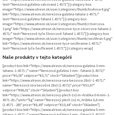
text="Nerezová guľatina valcovaná 1.4571"] [category-box
image="https://www.atreon.sk/user/categories/thumb/kruhova-8.jpg"
link="https://www.atreon.sk/nerezova-gulatina-tahana-1-4571/"
text="Nerezová guľatina ťahaná 1.4571"] [category-box
image="https://www.atreon.sk/user/categories/thumb/ctvercova-
3.png" link="https://www.atreon.sk/nerezove-tyce-stvorcove-tahane-1-
4571/" text="Nerezové tyče štvorcové ťahané 1.4571"] [category-box
image="https://www.atreon.sk/user/categories/thumb/sestihran-5.jpg"
link="https://www.atreon.sk/nerezove-tyce-sesthranne-1-4571/"
text="Nerezové tyče šesťhranné 1.4571"] [/category-wrap]
Naše produkty v tejto kategórii
[product-box link="https://www.atreon.sk/nerezova-gulatina-3-mm-
tahana--1-4571-/" name="Nerezová guľatina 3 mm - ťahaná (1.4571)"
price="€0,58" vatprice="€0,71" stock="Skladem"] [product-box
link="https://www.atreon.sk/nerezova-rura-bezosva-28x3--1-4571/"
name="Nerezová rúra bezošvá 28x3 (1.4571)" price="€53,67"
vatprice="€66,01" stock="Skladem"] [product-box
link="https://www.atreon.sk/nerezovy-plech-1x2-m--hrubka-0-6-mm--1-
4571-2b-/"units="kg" name="Nerezový plech 1x2 m, hrúbka 0,6 mm
(1.4571 - 2B)" price="€8,49" vatprice="€10,44" stock="Skladem"]
[product-box link="https://www.atreon.sk/nerezova-gulatina-5-mm-
tahana--1-4571-/" name="Nerezová guľatina 5 mm - ťahaná (1.4571)"