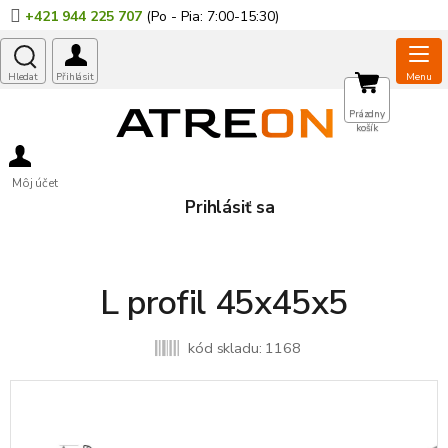
Prejsť
+421 944 225 707
na
obsah
NÁKUPNÝ
Prázdny
košík
KOŠÍK
Môj účet
Prihlásiť sa
L profil 45x45x5
kód skladu:
1168