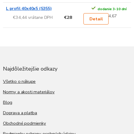
L profil 40x40x5 (S355)
dodanie 3-10 dní
4,67
€34,44 vrátane DPH
€28
Detail
Z
á
p
ä
Najdôležitejšie odkazy
t
i
Všetko o nákupe
e
Normy a akosti materiálov
Blog
Doprava a platba
Obchodné podmienky
Podmienky ochrany osobných údajov