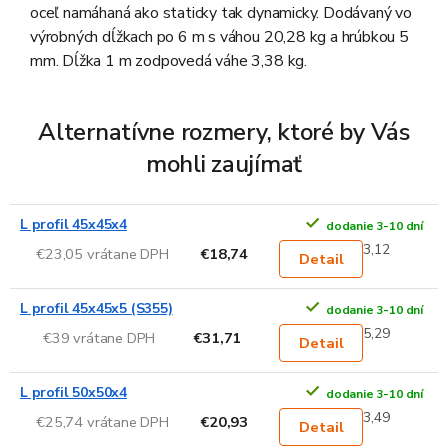
oceľ namáhaná ako staticky tak dynamicky. Dodávaný vo
výrobných dĺžkach po 6 m s váhou 20,28 kg a hrúbkou 5
mm. Dĺžka 1 m zodpovedá váhe 3,38 kg.
Alternatívne rozmery, ktoré by Vás
mohli zaujímať
L profil 45x45x4
dodanie 3-10 dní
3,12
€23,05 vrátane DPH
€18,74
Detail
L profil 45x45x5 (S355)
dodanie 3-10 dní
5,29
€39 vrátane DPH
€31,71
Detail
L profil 50x50x4
dodanie 3-10 dní
3,49
€25,74 vrátane DPH
€20,93
Detail