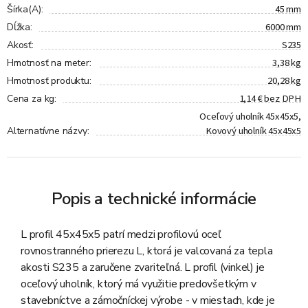
45 mm
Šírka(A)
:
6000 mm
Dĺžka
:
S235
Akosť
:
3,38 kg
Hmotnosť na meter
:
20,28 kg
Hmotnosť produktu
:
1,14 € bez DPH
Cena za kg
:
Oceľový uholník 45x45x5,
Kovový uholník 45x45x5
Alternatívne názvy
:
Popis a technické informácie
L profil 45x45x5 patrí medzi profilovú oceľ
rovnostranného prierezu L, ktorá je valcovaná za tepla
akosti S235 a zaručene zvariteľná. L profil (vinkel) je
oceľový uholník, ktorý má využitie predovšetkým v
stavebníctve a zámočníckej výrobe - v miestach, kde je