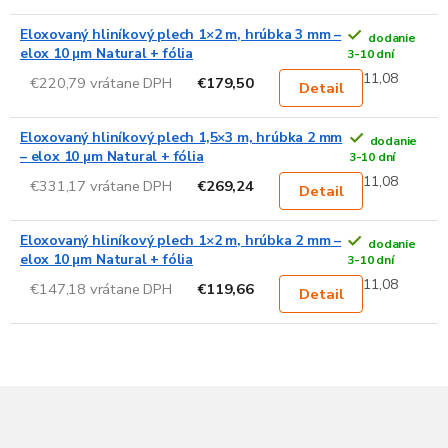
Eloxovaný hliníkový plech 1×2 m, hrúbka 3 mm –
dodanie
elox 10 µm Natural + fólia
3-10 dní
11,08
€220,79 vrátane DPH
€179,50
Detail
Eloxovaný hliníkový plech 1,5×3 m, hrúbka 2 mm
dodanie
– elox 10 µm Natural + fólia
3-10 dní
11,08
€331,17 vrátane DPH
€269,24
Detail
Eloxovaný hliníkový plech 1×2 m, hrúbka 2 mm –
dodanie
elox 10 µm Natural + fólia
3-10 dní
11,08
€147,18 vrátane DPH
€119,66
Detail
Z
á
p