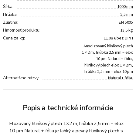
1000 mm
Šírka
:
2,5 mm
Hrúbka
:
EN 5005
Zliatina
:
13,5 kg
Hmotnosť produktu
:
11,08 € bez DPH
Cena za kg
:
Anodizovaný hliníkový plech
1 × 2 m, hrúbka 2,5 mm – elox
10 µm Natural + fólia,
hliníkový plech elox 1 × 2 m,
hrúbka 2,5 mm – elox 10 µm
Natural + fólia.
Alternatívne názvy
:
Popis a technické informácie
Eloxovaný hliníkový plech 1×2 m, hrúbka 2,5 mm – elox
10 µm Natural + fólia je ľahký a pevný hliníkový plech s