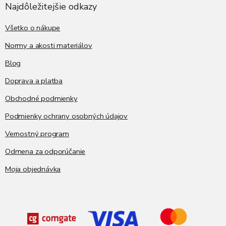
ä
Najdôležitejšie odkazy
t
i
Všetko o nákupe
e
Normy a akosti materiálov
Blog
Doprava a platba
Obchodné podmienky
Podmienky ochrany osobných údajov
Vernostný program
Odmena za odporúčanie
Moja objednávka