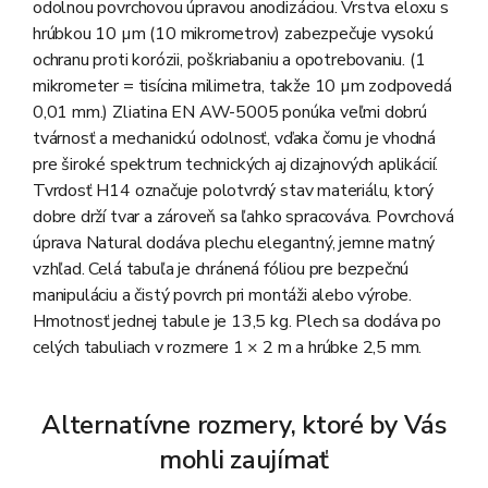
odolnou povrchovou úpravou anodizáciou. Vrstva eloxu s
hrúbkou 10 µm (10 mikrometrov) zabezpečuje vysokú
ochranu proti korózii, poškriabaniu a opotrebovaniu. (1
mikrometer = tisícina milimetra, takže 10 µm zodpovedá
0,01 mm.) Zliatina EN AW-5005 ponúka veľmi dobrú
tvárnosť a mechanickú odolnosť, vďaka čomu je vhodná
pre široké spektrum technických aj dizajnových aplikácií.
Tvrdosť H14 označuje polotvrdý stav materiálu, ktorý
dobre drží tvar a zároveň sa ľahko spracováva. Povrchová
úprava Natural dodáva plechu elegantný, jemne matný
vzhľad. Celá tabuľa je chránená fóliou pre bezpečnú
manipuláciu a čistý povrch pri montáži alebo výrobe.
Hmotnosť jednej tabule je 13,5 kg. Plech sa dodáva po
celých tabuliach v rozmere 1 × 2 m a hrúbke 2,5 mm.
Alternatívne rozmery, ktoré by Vás
mohli zaujímať