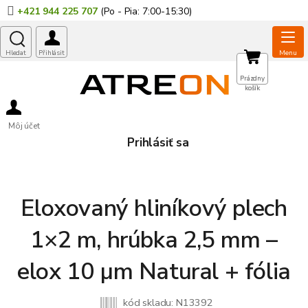
Prejsť
+421 944 225 707
na
obsah
NÁKUPNÝ
Prázdny
košík
KOŠÍK
Môj účet
Prihlásiť sa
Eloxovaný hliníkový plech
1×2 m, hrúbka 2,5 mm –
elox 10 µm Natural + fólia
kód skladu:
N13392