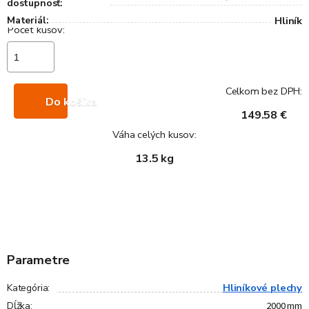
dostupnosť:
Materiál:
Hliník
Celkom bez DPH:
Do košíka
149.58 €
Váha celých kusov:
13.5 kg
Parametre
Hliníkové plechy
Kategória
:
2000 mm
Dĺžka
: